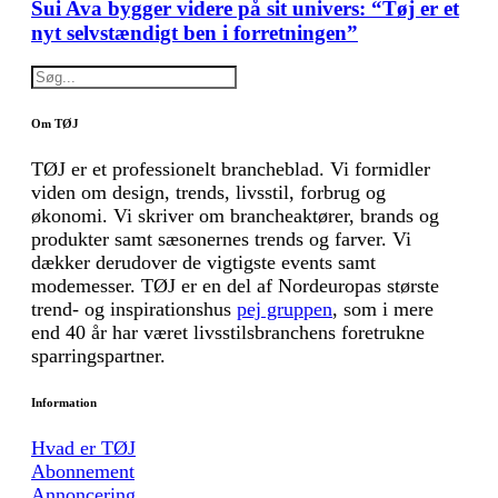
Sui Ava bygger videre på sit univers: “Tøj er et
nyt selvstændigt ben i forretningen”
Om TØJ
TØJ er et professionelt brancheblad. Vi formidler
viden om design, trends, livsstil, forbrug og
økonomi. Vi skriver om brancheaktører, brands og
produkter samt sæsonernes trends og farver. Vi
dækker derudover de vigtigste events samt
modemesser. TØJ er en del af Nordeuropas største
trend- og inspirationshus
pej gruppen
, som i mere
end 40 år har været livsstilsbranchens foretrukne
sparringspartner.
Information
Hvad er TØJ
Abonnement
Annoncering