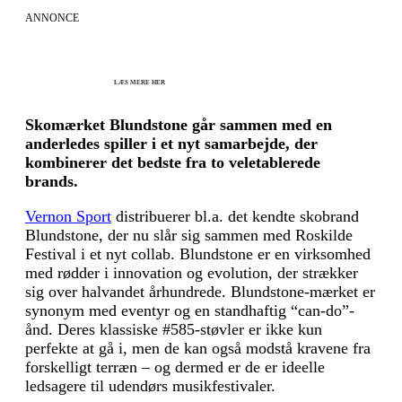
ANNONCE
KICK OFF 2027 - Kom godt fra start
Herning og online 07.12.26 + 08.12.26 + 12.01.27
København 10.12.26
LÆS MERE HER
Skomærket Blundstone går sammen med en
anderledes spiller i et nyt samarbejde, der
kombinerer det bedste fra to veletablerede
brands.
Vernon Sport
distribuerer bl.a. det kendte skobrand
Blundstone, der nu slår sig sammen med Roskilde
Festival i et nyt collab. Blundstone er en virksomhed
med rødder i innovation og evolution, der strækker
sig over halvandet århundrede. Blundstone-mærket er
synonym med eventyr og en standhaftig “can-do”-
ånd. Deres klassiske #585-støvler er ikke kun
perfekte at gå i, men de kan også modstå kravene fra
forskelligt terræn – og dermed er de er ideelle
ledsagere til udendørs musikfestivaler.