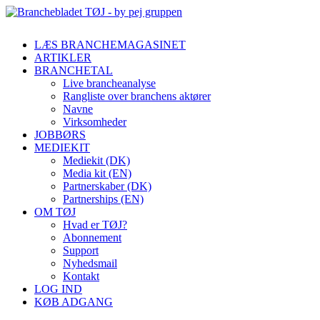
LÆS BRANCHEMAGASINET
ARTIKLER
BRANCHETAL
Live brancheanalyse
Rangliste over branchens aktører
Navne
Virksomheder
JOBBØRS
MEDIEKIT
Mediekit (DK)
Media kit (EN)
Partnerskaber (DK)
Partnerships (EN)
OM TØJ
Hvad er TØJ?
Abonnement
Support
Nyhedsmail
Kontakt
LOG IND
KØB ADGANG