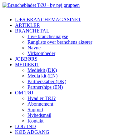
LÆS BRANCHEMAGASINET
ARTIKLER
BRANCHETAL
Live brancheanalyse
Rangliste over branchens aktører
Navne
Virksomheder
JOBBØRS
MEDIEKIT
Mediekit (DK)
Media kit (EN)
Partnerskaber (DK)
Partnerships (EN)
OM TØJ
Hvad er TØJ?
Abonnement
Support
Nyhedsmail
Kontakt
LOG IND
KØB ADGANG