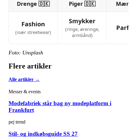
Drenge 🇩🇰
Piger 🇩🇰
Mænd 
Smykker
Fashion
Parfu
(ringe, øreringe,
(især streetwear)
armbånd)
Foto: Unsplash
Flere artikler
Alle artikler →
Messer & events
Modefabriek står bag ny modeplatform i
Frankfurt
pej trend
Stil- og indkøbsguide SS 27