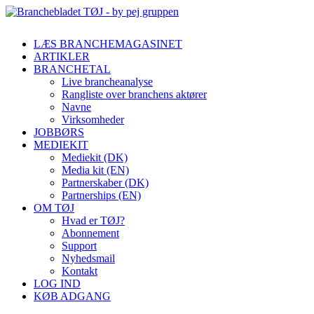
LÆS BRANCHEMAGASINET
ARTIKLER
BRANCHETAL
Live brancheanalyse
Rangliste over branchens aktører
Navne
Virksomheder
JOBBØRS
MEDIEKIT
Mediekit (DK)
Media kit (EN)
Partnerskaber (DK)
Partnerships (EN)
OM TØJ
Hvad er TØJ?
Abonnement
Support
Nyhedsmail
Kontakt
LOG IND
KØB ADGANG