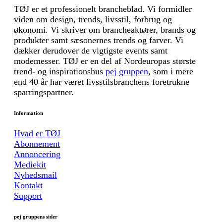
TØJ er et professionelt brancheblad. Vi formidler
viden om design, trends, livsstil, forbrug og
økonomi. Vi skriver om brancheaktører, brands og
produkter samt sæsonernes trends og farver. Vi
dækker derudover de vigtigste events samt
modemesser. TØJ er en del af Nordeuropas største
trend- og inspirationshus
pej gruppen
, som i mere
end 40 år har været livsstilsbranchens foretrukne
sparringspartner.
Information
Hvad er TØJ
Abonnement
Annoncering
Mediekit
Nyhedsmail
Kontakt
Support
pej gruppens sider