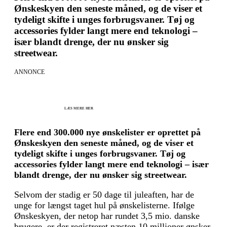
Ønskeskyen den seneste måned, og de viser et
tydeligt skifte i unges forbrugsvaner. Tøj og
accessories fylder langt mere end teknologi –
især blandt drenge, der nu ønsker sig
streetwear.
ANNONCE
KICK OFF 2027 - Kom godt fra start
Herning og online 07.12.26 + 08.12.26 + 12.01.27
København 10.12.26
LÆS MERE HER
Flere end 300.000 nye ønskelister er oprettet på
Ønskeskyen den seneste måned, og de viser et
tydeligt skifte i unges forbrugsvaner. Tøj og
accessories fylder langt mere end teknologi – især
blandt drenge, der nu ønsker sig streetwear.
Selvom der stadig er 50 dage til juleaften, har de
unge for længst taget hul på ønskelisterne. Ifølge
Ønskeskyen, der netop har rundet 3,5 mio. danske
brugere, er der registreret næsten 10 millioner ønsker