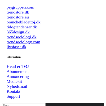
pejgruppen.com
trendstore.dk
trendstore.eu
branchebladettoj.dk
tidogtendenser.dk
365design.dk
trendsociologi.dk
trendsociology.com
livsfaser.dk
Information
Hvad er TØJ
Abonnement
Annoncering
Mediekit
Nyhedsmail
Kontakt
Support