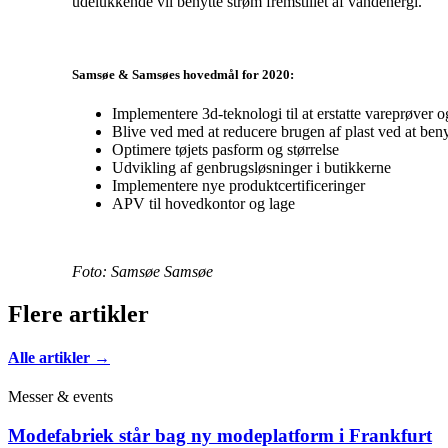
udelukkende vil benytte strøm fremstillet af vandenergi.
Samsøe & Samsøes hovedmål for 2020:
Implementere 3d-teknologi til at erstatte vareprøver 
Blive ved med at reducere brugen af plast ved at ben
Optimere tøjets pasform og størrelse
Udvikling af genbrugsløsninger i butikkerne
Implementere nye produktcertificeringer
APV til hovedkontor og lage
Foto: Samsøe Samsøe
Flere artikler
Alle artikler →
Messer & events
Modefabriek står bag ny modeplatform i Frankfurt