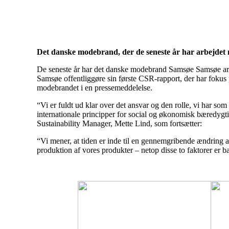
Det danske modebrand, der de seneste år har arbejdet m
De seneste år har det danske modebrand Samsøe Samsøe arbej
Samsøe offentliggøre sin første CSR-rapport, der har fok
modebrandet i en pressemeddelelse.
“Vi er fuldt ud klar over det ansvar og den rolle, vi har so
internationale principper for social og økonomisk bæredygt
Sustainability Manager, Mette Lind, som fortsætter:
“Vi mener, at tiden er inde til en gennemgribende ændring af
produktion af vores produkter – netop disse to faktorer er b