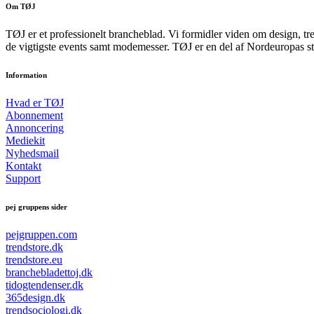
Om TØJ
TØJ er et professionelt brancheblad. Vi formidler viden om design, tr
de vigtigste events samt modemesser. TØJ er en del af Nordeuropas st
Information
Hvad er TØJ
Abonnement
Annoncering
Mediekit
Nyhedsmail
Kontakt
Support
pej gruppens sider
pejgruppen.com
trendstore.dk
trendstore.eu
branchebladettoj.dk
tidogtendenser.dk
365design.dk
trendsociologi.dk