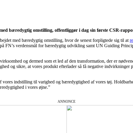
ed bæredygtig omstilling, offentliggør i dag sin første CSR-rapp
det med bæredygtig omstilling, hvor de senest forpligtede sig til at
r
us på FN’s verdensmål for bæredygtig udvikling samt UN Guiding Princ
m virksomhed og dermed som et led af den transformation, der er nødvendig
ighed og sikre, at vores produkt efterlader så få negative indvirkning
 vores indstilling til varighed og bæredygtighed af vores tøj. Holdbarhe
æredygtighed i vores øjne.”
ANNONCE