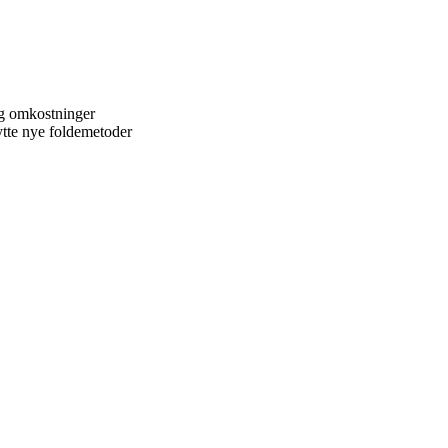
og omkostninger
ytte nye foldemetoder