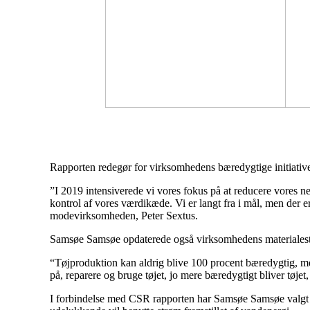
Rapporten redegør for virksomhedens bæredygtige initiative
”I 2019 intensiverede vi vores fokus på at reducere vores ne
kontrol af vores værdikæde. Vi er langt fra i mål, men der er
modevirksomheden, Peter Sextus.
Samsøe Samsøe opdaterede også virksomhedens materialestra
“Tøjproduktion kan aldrig blive 100 procent bæredygtig, men 
på, reparere og bruge tøjet, jo mere bæredygtigt bliver tøje
I forbindelse med CSR rapporten har Samsøe Samsøe valgt at