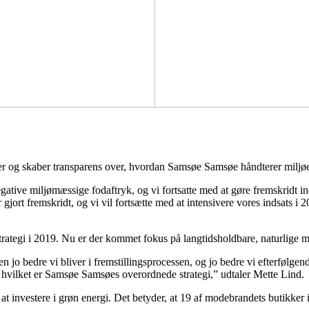
r og skaber transparens over, hvordan Samsøe Samsøe håndterer miljøet
gative miljømæssige fodaftryk, og vi fortsatte med at gøre fremskridt i
 gjort fremskridt, og vi vil fortsætte med at intensivere vores indsats i 
tegi i 2019. Nu er der kommet fokus på langtidsholdbare, naturlige ma
jo bedre vi bliver i fremstillingsprocessen, og jo bedre vi efterfølgende
t, hvilket er Samsøe Samsøes overordnede strategi,” udtaler Mette Lind.
 investere i grøn energi. Det betyder, at 19 af modebrandets butikker