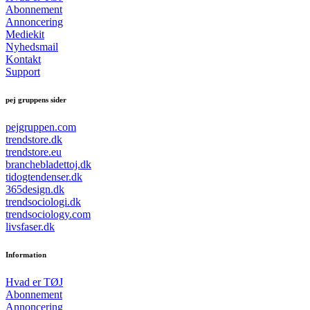
Abonnement
Annoncering
Mediekit
Nyhedsmail
Kontakt
Support
pej gruppens sider
pejgruppen.com
trendstore.dk
trendstore.eu
branchebladettoj.dk
tidogtendenser.dk
365design.dk
trendsociologi.dk
trendsociology.com
livsfaser.dk
Information
Hvad er TØJ
Abonnement
Annoncering