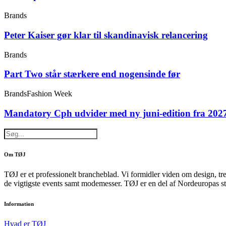
Brands
Peter Kaiser gør klar til skandinavisk relancering
Brands
Part Two står stærkere end nogensinde før
Brands
Fashion Week
Mandatory Cph udvider med ny juni-edition fra 202
Om TØJ
TØJ er et professionelt brancheblad. Vi formidler viden om design, tr
de vigtigste events samt modemesser. TØJ er en del af Nordeuropas st
Information
Hvad er TØJ