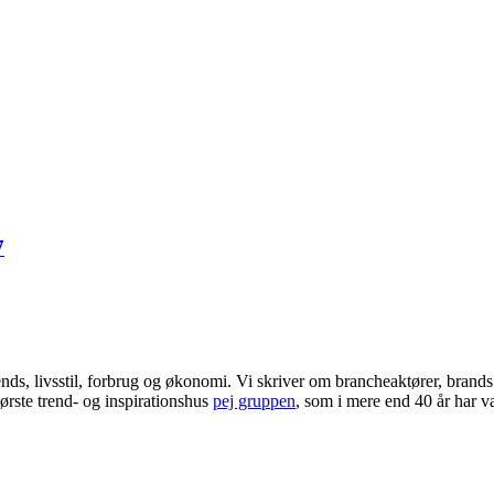
7
ends, livsstil, forbrug og økonomi. Vi skriver om brancheaktører, bran
ørste trend- og inspirationshus
pej gruppen
, som i mere end 40 år har væ