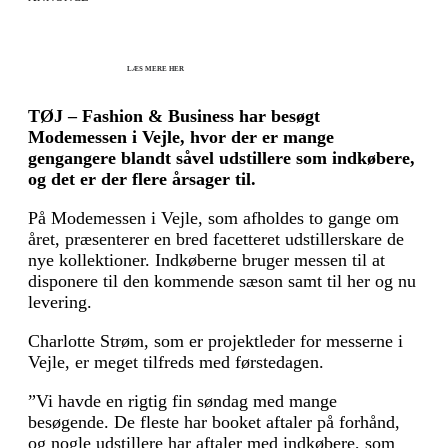
KICK OFF 2027 - Kom godt fra start
Herning og online 07.12.26 + 08.12.26 + 12.01.27
København 10.12.26
LÆS MERE HER
TØJ – Fashion & Business har besøgt
Modemessen i Vejle, hvor der er mange
gengangere blandt såvel udstillere som indkøbere,
og det er der flere årsager til.
På Modemessen i Vejle, som afholdes to gange om
året, præsenterer en bred facetteret udstillerskare de
nye kollektioner. Indkøberne bruger messen til at
disponere til den kommende sæson samt til her og nu
levering.
​​Charlotte Strøm, som er projektleder for messerne i
Vejle, er meget tilfreds med førstedagen.
”Vi havde en rigtig fin søndag med mange
besøgende. De fleste har booket aftaler på forhånd,
og nogle udstillere har aftaler med indkøbere, som