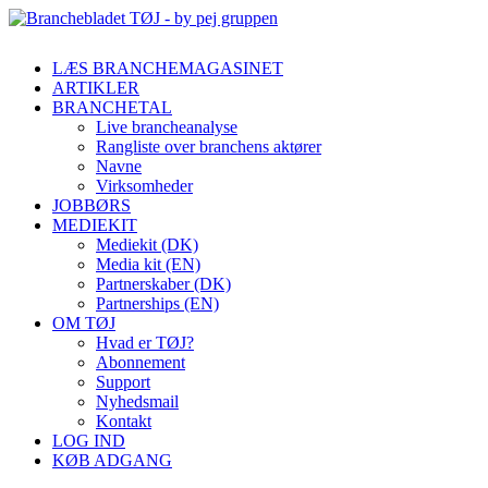
LÆS BRANCHEMAGASINET
ARTIKLER
BRANCHETAL
Live brancheanalyse
Rangliste over branchens aktører
Navne
Virksomheder
JOBBØRS
MEDIEKIT
Mediekit (DK)
Media kit (EN)
Partnerskaber (DK)
Partnerships (EN)
OM TØJ
Hvad er TØJ?
Abonnement
Support
Nyhedsmail
Kontakt
LOG IND
KØB ADGANG