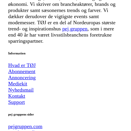
økonomi. Vi skriver om brancheaktører, brands og
produkter samt sæsonernes trends og farver. Vi
dækker derudover de vigtigste events samt
modemesser. TØJ er en del af Nordeuropas største
trend- og inspirationshus
pej gruppen
, som i mere
end 40 år har været livsstilsbranchens foretrukne
sparringspartner.
Information
Hvad er TØJ
Abonnement
Annoncering
Mediekit
Nyhedsmail
Kontakt
Support
pej gruppens sider
pejgruppen.com