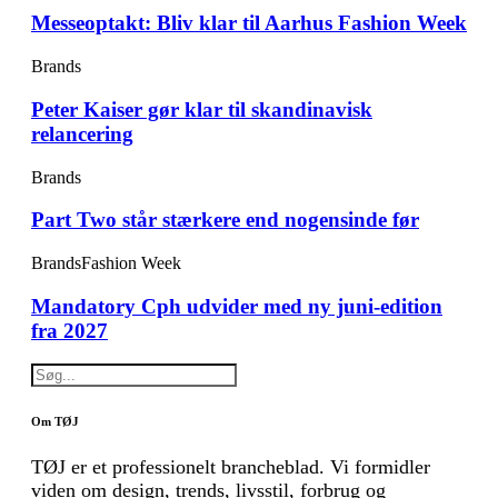
Messeoptakt: Bliv klar til Aarhus Fashion Week
Brands
Peter Kaiser gør klar til skandinavisk
relancering
Brands
Part Two står stærkere end nogensinde før
Brands
Fashion Week
Mandatory Cph udvider med ny juni-edition
fra 2027
Om TØJ
TØJ er et professionelt brancheblad. Vi formidler
viden om design, trends, livsstil, forbrug og