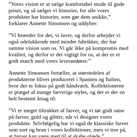
”Vores vision er at sælge komfortabel mode til gode
priser, og så sælger vi historier, for alle vores
produkter har historier, som gør dem unikke,”
forklarer Annette Simonsen og uddyber:
”Vi brænder for det, vi laver, og derfor arbejder vi
også udelukkende med mindre fabrikker, der har
samme vision som os. Vi går ikke på kompromis med
kvalitet, og derfor er det vigtigt for os, at der er et
godt match med vores leverandører.”
Annette Simonsen fortæller, at størstedelen af
produkterne bliver produceret i Spanien og Italien,
hvor der er fokus på godt håndværk. Kollektionerne
er præget af mange farverige styles, og det er der en
helt bestemt årsag til:
”Vi er meget tiltrukket af farver, og vi tør godt satse
på farver, guld og glitter, når vi designer vores
produkter. Selvfølgelig har vi også de klassiske farver
som sort og brun i vores kollektioner, men vi tror på,
at farver kan være med til at skabe glæde.”