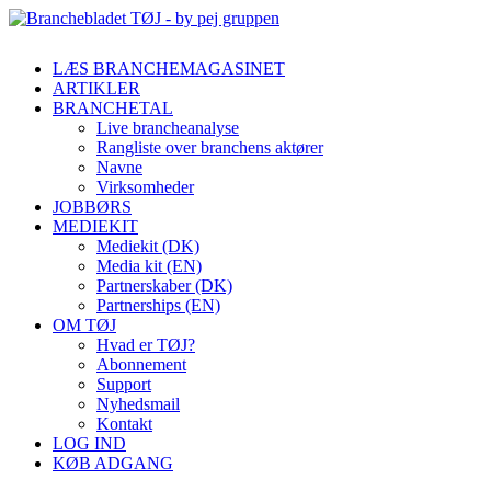
LÆS BRANCHEMAGASINET
ARTIKLER
BRANCHETAL
Live brancheanalyse
Rangliste over branchens aktører
Navne
Virksomheder
JOBBØRS
MEDIEKIT
Mediekit (DK)
Media kit (EN)
Partnerskaber (DK)
Partnerships (EN)
OM TØJ
Hvad er TØJ?
Abonnement
Support
Nyhedsmail
Kontakt
LOG IND
KØB ADGANG