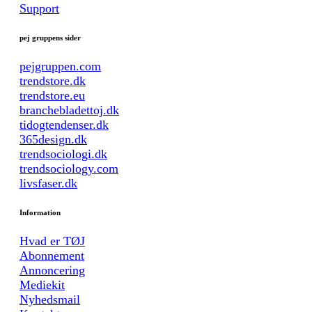
Support
pej gruppens sider
pejgruppen.com
trendstore.dk
trendstore.eu
branchebladettoj.dk
tidogtendenser.dk
365design.dk
trendsociologi.dk
trendsociology.com
livsfaser.dk
Information
Hvad er TØJ
Abonnement
Annoncering
Mediekit
Nyhedsmail