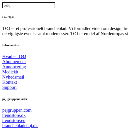
Om TØJ
TØJ er et professionelt brancheblad. Vi formidler viden om design, tr
de vigtigste events samt modemesser. TØJ er en del af Nordeuropas st
Information
Hvad er TØJ
Abonnement
Annoncering
Mediekit
Nyhedsmail
Kontakt
Support
pej gruppens sider
pejgruppen.com
trendstore.dk
trendstore.eu
branchebladettoj.dk