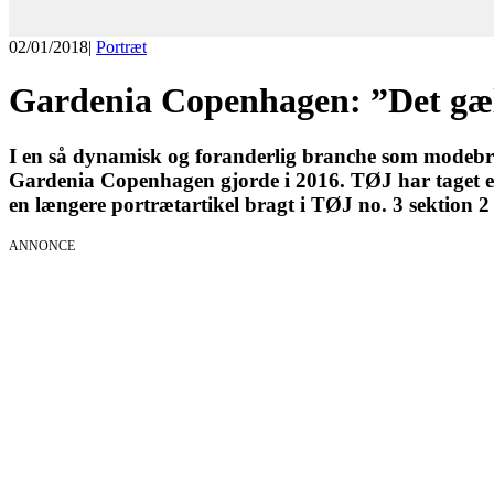
02/01/2018
|
Portræt
Gardenia Copenhagen: ”Det gæl
I en så dynamisk og foranderlig branche som modebran
Gardenia Copenhagen gjorde i 2016. TØJ har taget 
en længere portrætartikel bragt i TØJ no. 3 sektion 2
ANNONCE
KICK OFF 20
Herning og on