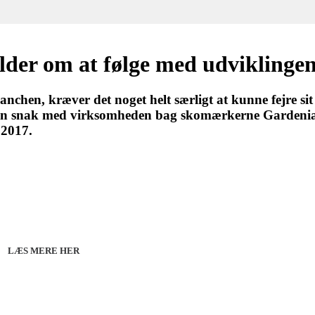
der om at følge med udviklinge
chen, kræver det noget helt særligt at kunne fejre si
en snak med virksomheden bag skomærkerne Gardenia 
 2017.
27 - Kom godt fra start
line 07.12.26 + 08.12.26 + 12.01.27
København 10.12.26
LÆS MERE HER