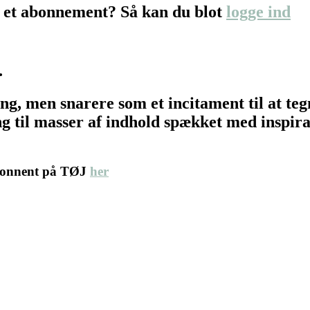
 et abonnement? Så kan du blot
logge ind
…
ing, men snarere som et incitament til at t
 til masser af indhold spækket med inspirat
abonnent på TØJ
her