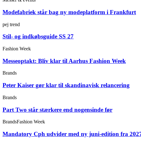
Modefabriek står bag ny modeplatform i Frankfurt
pej trend
Stil- og indkøbsguide SS 27
Fashion Week
Messeoptakt: Bliv klar til Aarhus Fashion Week
Brands
Peter Kaiser gør klar til skandinavisk relancering
Brands
Part Two står stærkere end nogensinde før
Brands
Fashion Week
Mandatory Cph udvider med ny juni-edition fra 202