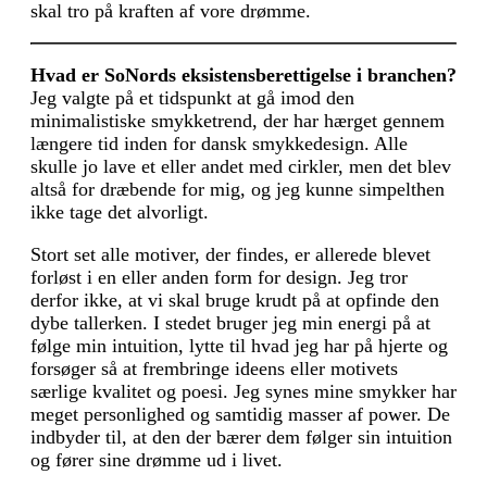
skal tro på kraften af vore drømme.
Hvad er SoNords eksistensberettigelse i branchen?
Jeg valgte på et tidspunkt at gå imod den
minimalistiske smykketrend, der har hærget gennem
længere tid inden for dansk smykkedesign. Alle
skulle jo lave et eller andet med cirkler, men det blev
altså for dræbende for mig, og jeg kunne simpelthen
ikke tage det alvorligt.
Stort set alle motiver, der findes, er allerede blevet
forløst i en eller anden form for design. Jeg tror
derfor ikke, at vi skal bruge krudt på at opfinde den
dybe tallerken. I stedet bruger jeg min energi på at
følge min intuition, lytte til hvad jeg har på hjerte og
forsøger så at frembringe ideens eller motivets
særlige kvalitet og poesi. Jeg synes mine smykker har
meget personlighed og samtidig masser af power. De
indbyder til, at den der bærer dem følger sin intuition
og fører sine drømme ud i livet.