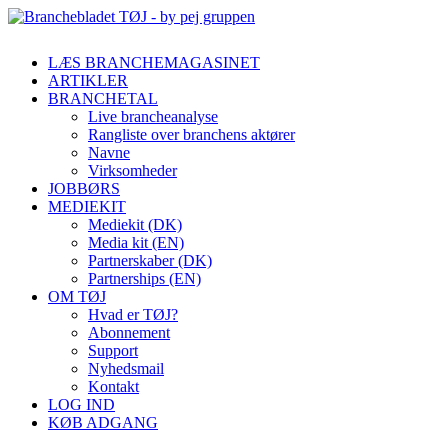
LÆS BRANCHEMAGASINET
ARTIKLER
BRANCHETAL
Live brancheanalyse
Rangliste over branchens aktører
Navne
Virksomheder
JOBBØRS
MEDIEKIT
Mediekit (DK)
Media kit (EN)
Partnerskaber (DK)
Partnerships (EN)
OM TØJ
Hvad er TØJ?
Abonnement
Support
Nyhedsmail
Kontakt
LOG IND
KØB ADGANG