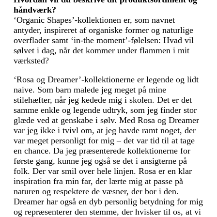
håndværk?
‘Organic Shapes’-kollektionen er, som navnet
antyder, inspireret af organiske former og naturlige
overflader samt ‘in-the moment’-følelsen: Hvad vil
sølvet i dag, når det kommer under flammen i mit
værksted?
‘Rosa og Dreamer’-kollektionerne er legende og lidt
naive. Som barn malede jeg meget på mine
stilehæfter, når jeg kedede mig i skolen. Det er det
samme enkle og legende udtryk, som jeg finder stor
glæde ved at genskabe i sølv. Med Rosa og Dreamer
var jeg ikke i tvivl om, at jeg havde ramt noget, der
var meget personligt for mig – det var tid til at tage
en chance. Da jeg præsenterede kollektionerne for
første gang, kunne jeg også se det i ansigterne på
folk. Der var smil over hele linjen. Rosa er en klar
inspiration fra min far, der lærte mig at passe på
naturen og respektere de væsner, der bor i den.
Dreamer har også en dyb personlig betydning for mig
og repræsenterer den stemme, der hvisker til os, at vi