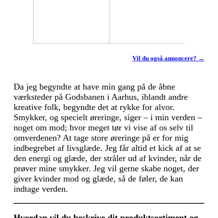
Vil du også annoncere? →
Da jeg begyndte at have min gang på de åbne
værksteder på Godsbanen i Aarhus, iblandt andre
kreative folk, begyndte det at rykke for alvor.
Smykker, og specielt øreringe, siger – i min verden –
noget om mod; hvor meget tør vi vise af os selv til
omverdenen? At tage store øreringe på er for mig
indbegrebet af livsglæde. Jeg får altid et kick af at se
den energi og glæde, der stråler ud af kvinder, når de
prøver mine smykker. Jeg vil gerne skabe noget, der
giver kvinder mod og glæde, så de føler, de kan
indtage verden.
Hvordan vil du beskrive dit produktsortiment og