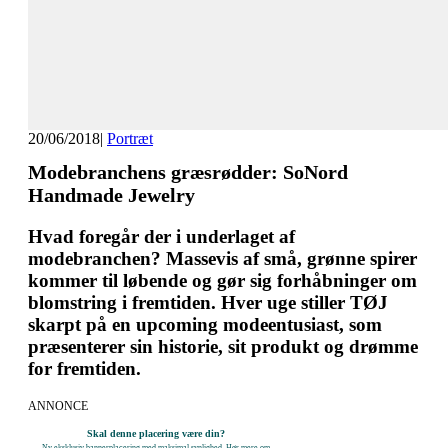
20/06/2018
|
Portræt
Modebranchens græsrødder: SoNord
Handmade Jewelry
Hvad foregår der i underlaget af
modebranchen? Massevis af små, grønne spirer
kommer til løbende og gør sig forhåbninger om
blomstring i fremtiden. Hver uge stiller TØJ
skarpt på en upcoming modeentusiast, som
præsenterer sin historie, sit produkt og drømme
for fremtiden.
ANNONCE
Skal denne placering være din?
Ny eksklusiv bannerplacering med maksimal synlighed. Hør mere om