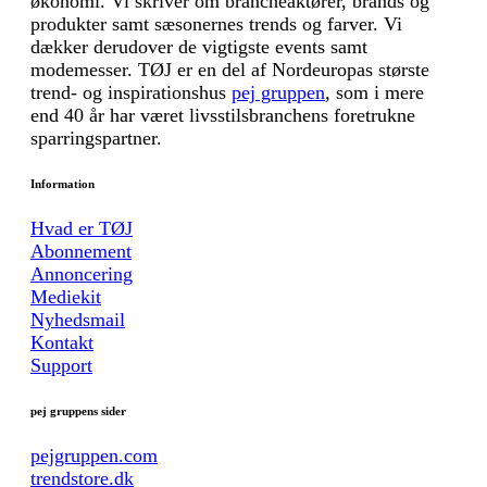
økonomi. Vi skriver om brancheaktører, brands og
produkter samt sæsonernes trends og farver. Vi
dækker derudover de vigtigste events samt
modemesser. TØJ er en del af Nordeuropas største
trend- og inspirationshus
pej gruppen
, som i mere
end 40 år har været livsstilsbranchens foretrukne
sparringspartner.
Information
Hvad er TØJ
Abonnement
Annoncering
Mediekit
Nyhedsmail
Kontakt
Support
pej gruppens sider
pejgruppen.com
trendstore.dk