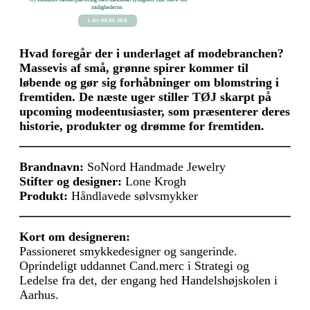
mulighederne.
LÆS MERE HER
Hvad foregår der i underlaget af modebranchen?
Massevis af små, grønne spirer kommer til
løbende og gør sig forhåbninger om blomstring i
fremtiden. De næste uger stiller TØJ skarpt på
upcoming modeentusiaster, som præsenterer deres
historie, produkter og drømme for fremtiden.
Brandnavn:
SoNord Handmade Jewelry
Stifter og designer:
Lone Krogh
Produkt:
Håndlavede sølvsmykker
Kort om designeren:
Passioneret smykkedesigner og sangerinde.
Oprindeligt uddannet Cand.merc i Strategi og
Ledelse fra det, der engang hed Handelshøjskolen i
Aarhus.