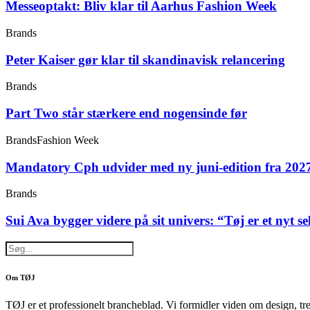
Messeoptakt: Bliv klar til Aarhus Fashion Week
Brands
Peter Kaiser gør klar til skandinavisk relancering
Brands
Part Two står stærkere end nogensinde før
Brands
Fashion Week
Mandatory Cph udvider med ny juni-edition fra 202
Brands
Sui Ava bygger videre på sit univers: “Tøj er et nyt s
Om TØJ
TØJ er et professionelt brancheblad. Vi formidler viden om design, tr