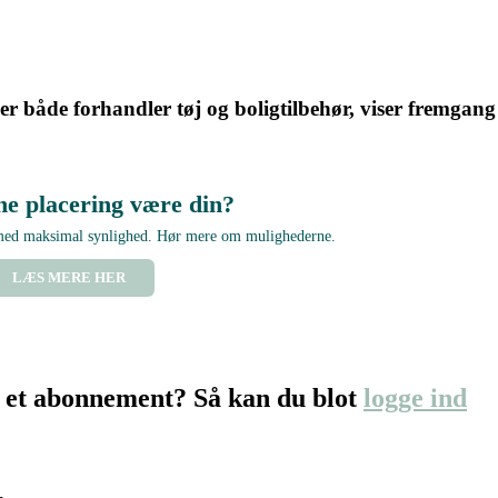
 både forhandler tøj og boligtilbehør, viser fremgang 
ne placering være din?
 med maksimal synlighed. Hør mere om mulighederne.
LÆS MERE HER
 et abonnement? Så kan du blot
logge ind
…