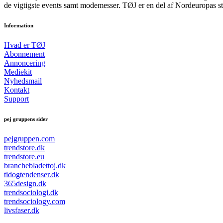
de vigtigste events samt modemesser. TØJ er en del af Nordeuropas st
Information
Hvad er TØJ
Abonnement
Annoncering
Mediekit
Nyhedsmail
Kontakt
Support
pej gruppens sider
pejgruppen.com
trendstore.dk
trendstore.eu
branchebladettoj.dk
tidogtendenser.dk
365design.dk
trendsociologi.dk
trendsociology.com
livsfaser.dk