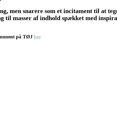
ing, men snarere som et incitament til at t
 til masser af indhold spækket med inspirat
abonnent på TØJ
her