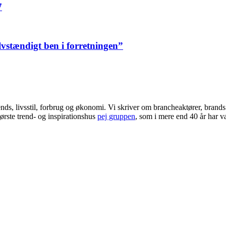
7
elvstændigt ben i forretningen”
ends, livsstil, forbrug og økonomi. Vi skriver om brancheaktører, bran
ørste trend- og inspirationshus
pej gruppen
, som i mere end 40 år har væ