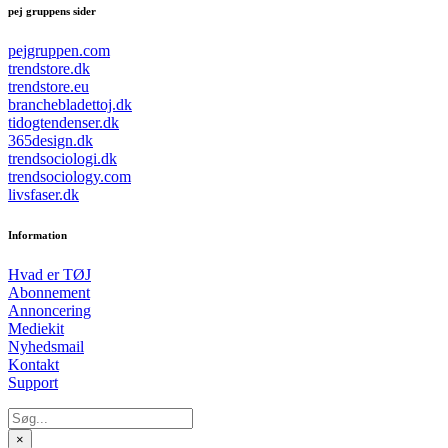
pej gruppens sider
pejgruppen.com
trendstore.dk
trendstore.eu
branchebladettoj.dk
tidogtendenser.dk
365design.dk
trendsociologi.dk
trendsociology.com
livsfaser.dk
Information
Hvad er TØJ
Abonnement
Annoncering
Mediekit
Nyhedsmail
Kontakt
Support
×