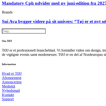
Mandatory Cph udvider med ny juni-edition fra 202
Brands
Sui Ava bygger videre på sit univers: “Tøj er et nyt s
Om TØJ
TØJ er et professionelt brancheblad. Vi formidler viden om design, tr
de vigtigste events samt modemesser. TØJ er en del af Nordeuropas st
Information
Hvad er TØJ
Abonnement
Annoncering
Mediekit
Nyhedsmail
Kontakt
Support