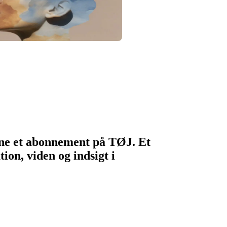
egne et abonnement på TØJ. Et
ion, viden og indsigt i