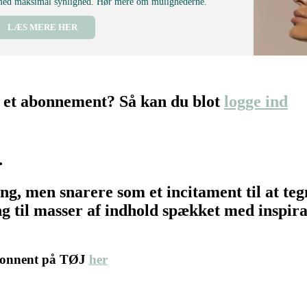
 med maksimal synlighed. Hør mere om mulighederne.
LÆS MERE HER
 et abonnement? Så kan du blot
logge ind
…
ing, men snarere som et incitament til at t
 til masser af indhold spækket med inspirat
abonnent på TØJ
her