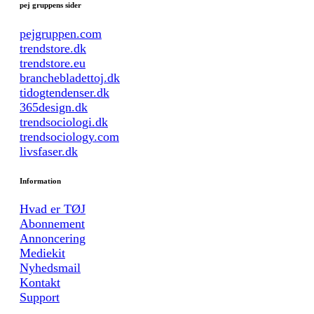
pej gruppens sider
pejgruppen.com
trendstore.dk
trendstore.eu
branchebladettoj.dk
tidogtendenser.dk
365design.dk
trendsociologi.dk
trendsociology.com
livsfaser.dk
Information
Hvad er TØJ
Abonnement
Annoncering
Mediekit
Nyhedsmail
Kontakt
Support