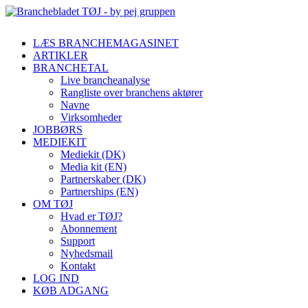
LÆS BRANCHEMAGASINET
ARTIKLER
BRANCHETAL
Live brancheanalyse
Rangliste over branchens aktører
Navne
Virksomheder
JOBBØRS
MEDIEKIT
Mediekit (DK)
Media kit (EN)
Partnerskaber (DK)
Partnerships (EN)
OM TØJ
Hvad er TØJ?
Abonnement
Support
Nyhedsmail
Kontakt
LOG IND
KØB ADGANG