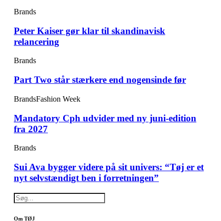
Brands
Peter Kaiser gør klar til skandinavisk
relancering
Brands
Part Two står stærkere end nogensinde før
Brands
Fashion Week
Mandatory Cph udvider med ny juni-edition
fra 2027
Brands
Sui Ava bygger videre på sit univers: “Tøj er et
nyt selvstændigt ben i forretningen”
Om TØJ