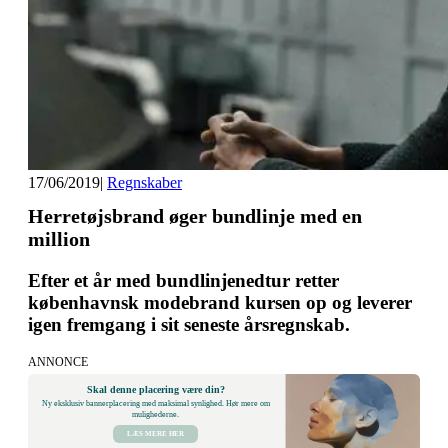
17/06/2019
|
Regnskaber
Herretøjsbrand øger bundlinje med en
million
Efter et år med bundlinjenedtur retter
københavnsk modebrand kursen op og leverer
igen fremgang i sit seneste årsregnskab.
ANNONCE
Skal denne placering være din?
Ny eksklusiv bannerplacering med maksimal synlighed. Hør mere om
mulighederne.
LÆS MERE HER