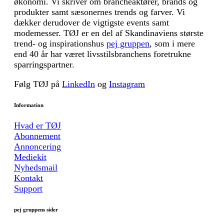
økonomi. Vi skriver om brancheaktører, brands og
produkter samt sæsonernes trends og farver. Vi
dækker derudover de vigtigste events samt
modemesser. TØJ er en del af Skandinaviens største
trend- og inspirationshus
pej gruppen
, som i mere
end 40 år har været livsstilsbranchens foretrukne
sparringspartner.
Følg TØJ på
LinkedIn
og
Instagram
Information
Hvad er TØJ
Abonnement
Annoncering
Mediekit
Nyhedsmail
Kontakt
Support
pej gruppens sider