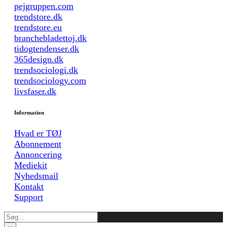
pejgruppen.com
trendstore.dk
trendstore.eu
branchebladettoj.dk
tidogtendenser.dk
365design.dk
trendsociologi.dk
trendsociology.com
livsfaser.dk
Information
Hvad er TØJ
Abonnement
Annoncering
Mediekit
Nyhedsmail
Kontakt
Support