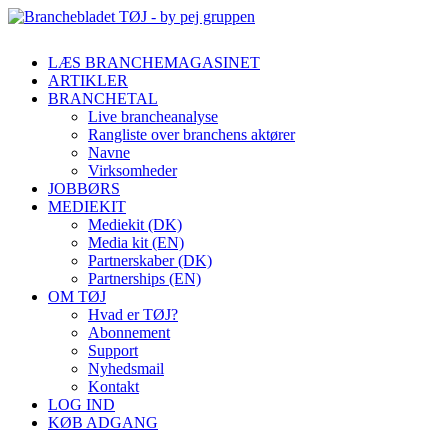
LÆS BRANCHEMAGASINET
ARTIKLER
BRANCHETAL
Live brancheanalyse
Rangliste over branchens aktører
Navne
Virksomheder
JOBBØRS
MEDIEKIT
Mediekit (DK)
Media kit (EN)
Partnerskaber (DK)
Partnerships (EN)
OM TØJ
Hvad er TØJ?
Abonnement
Support
Nyhedsmail
Kontakt
LOG IND
KØB ADGANG