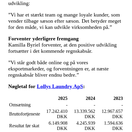
udvikling:
”Vi har et stærkt team og mange loyale kunder, som
vender tilbage sæson efter sæson. Det betyder meget
for den måde, vi kan udvikle virksomheden på.”
Forventer yderligere fremgang
Kamilla Byriel forventer, at den positive udvikling
fortsætter i det kommende regnskabsår.
”Vi står godt både online og på vores
eksportmarkeder, og forventningen er, at næste
regnskabsår bliver endnu bedre.”
Nøgletal for
Lollys Laundry ApS
:
2025
2024
2023
Omsætning
-
-
-
17.242.410
13.339.562
12.967.657
Bruttofortjeneste
DKK
DKK
DKK
6.149.908
4.245.939
1.594.636
Resultat før skat
DKK
DKK
DKK