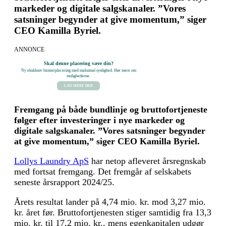
markeder og digitale salgskanaler. ”Vores
satsninger begynder at give momentum,” siger
CEO Kamilla Byriel.
ANNONCE
Skal denne placering være din?
Ny eksklusiv bannerplacering med maksimal synlighed. Hør mere om
mulighederne.
LÆS MERE HER
Fremgang på både bundlinje og bruttofortjeneste
følger efter investeringer i nye markeder og
digitale salgskanaler. ”Vores satsninger begynder
at give momentum,” siger CEO Kamilla Byriel.
Lollys Laundry ApS
har netop afleveret årsregnskab
med fortsat fremgang. Det fremgår af selskabets
seneste årsrapport 2024/25.
Årets resultat lander på 4,74 mio. kr. mod 3,27 mio.
kr. året før. Bruttofortjenesten stiger samtidig fra 13,3
mio. kr. til 17,2 mio. kr., mens egenkapitalen udgør