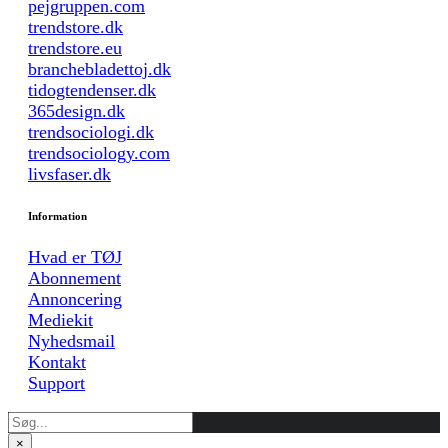
pejgruppen.com
trendstore.dk
trendstore.eu
branchebladettoj.dk
tidogtendenser.dk
365design.dk
trendsociologi.dk
trendsociology.com
livsfaser.dk
Information
Hvad er TØJ
Abonnement
Annoncering
Mediekit
Nyhedsmail
Kontakt
Support
×