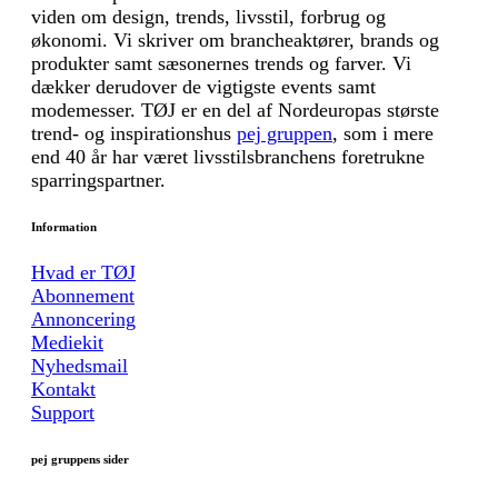
viden om design, trends, livsstil, forbrug og
økonomi. Vi skriver om brancheaktører, brands og
produkter samt sæsonernes trends og farver. Vi
dækker derudover de vigtigste events samt
modemesser. TØJ er en del af Nordeuropas største
trend- og inspirationshus
pej gruppen
, som i mere
end 40 år har været livsstilsbranchens foretrukne
sparringspartner.
Information
Hvad er TØJ
Abonnement
Annoncering
Mediekit
Nyhedsmail
Kontakt
Support
pej gruppens sider