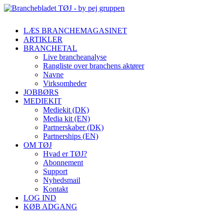
LÆS BRANCHEMAGASINET
ARTIKLER
BRANCHETAL
Live brancheanalyse
Rangliste over branchens aktører
Navne
Virksomheder
JOBBØRS
MEDIEKIT
Mediekit (DK)
Media kit (EN)
Partnerskaber (DK)
Partnerships (EN)
OM TØJ
Hvad er TØJ?
Abonnement
Support
Nyhedsmail
Kontakt
LOG IND
KØB ADGANG