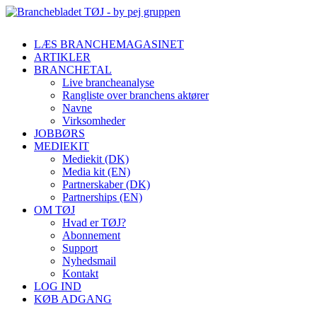
LÆS BRANCHEMAGASINET
ARTIKLER
BRANCHETAL
Live brancheanalyse
Rangliste over branchens aktører
Navne
Virksomheder
JOBBØRS
MEDIEKIT
Mediekit (DK)
Media kit (EN)
Partnerskaber (DK)
Partnerships (EN)
OM TØJ
Hvad er TØJ?
Abonnement
Support
Nyhedsmail
Kontakt
LOG IND
KØB ADGANG