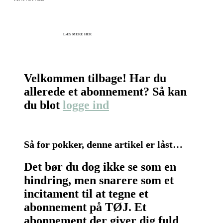
KICK OFF 2027 - Kom godt fra start
Herning og online 07.12.26 + 08.12.26 + 12.01.27
København 10.12.26
LÆS MERE HER
Velkommen tilbage! Har du
allerede et abonnement? Så kan
du blot
logge ind
Så for pokker, denne artikel er låst…
Det bør du dog ikke se som en
hindring, men snarere som et
incitament til at tegne et
abonnement på TØJ. Et
abonnement der giver dig fuld