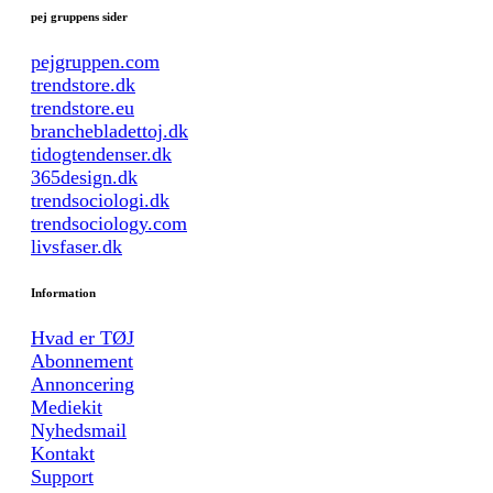
pej gruppens sider
pejgruppen.com
trendstore.dk
trendstore.eu
branchebladettoj.dk
tidogtendenser.dk
365design.dk
trendsociologi.dk
trendsociology.com
livsfaser.dk
Information
Hvad er TØJ
Abonnement
Annoncering
Mediekit
Nyhedsmail
Kontakt
Support