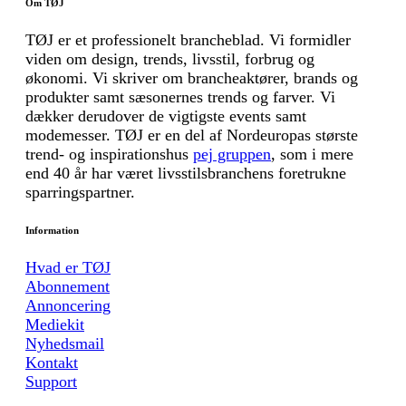
Om TØJ
TØJ er et professionelt brancheblad. Vi formidler
viden om design, trends, livsstil, forbrug og
økonomi. Vi skriver om brancheaktører, brands og
produkter samt sæsonernes trends og farver. Vi
dækker derudover de vigtigste events samt
modemesser. TØJ er en del af Nordeuropas største
trend- og inspirationshus
pej gruppen
, som i mere
end 40 år har været livsstilsbranchens foretrukne
sparringspartner.
Information
Hvad er TØJ
Abonnement
Annoncering
Mediekit
Nyhedsmail
Kontakt
Support