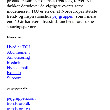
produkter samt sæsonernes trends og farver. Vi
dækker derudover de vigtigste events samt
modemesser. TØJ er en del af Nordeuropas største
trend- og inspirationshus
pej gruppen
, som i mere
end 40 år har været livsstilsbranchens foretrukne
sparringspartner.
Information
Hvad er TØJ
Abonnement
Annoncering
Mediekit
Nyhedsmail
Kontakt
Support
pej gruppens sider
pejgruppen.com
trendstore.dk
trendstore.eu