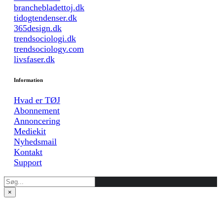
branchebladettoj.dk
tidogtendenser.dk
365design.dk
trendsociologi.dk
trendsociology.com
livsfaser.dk
Information
Hvad er TØJ
Abonnement
Annoncering
Mediekit
Nyhedsmail
Kontakt
Support
×