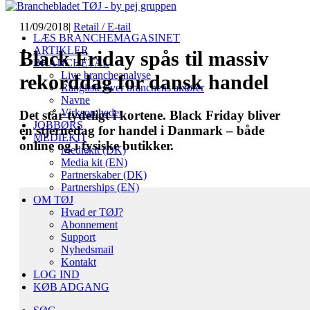
11/09/2018
|
Retail / E-tail
LÆS BRANCHEMAGASINET
ARTIKLER
Black Friday spås til massiv
BRANCHETAL
Live brancheanalyse
rekorddag for dansk handel
Rangliste over branchens aktører
Navne
Virksomheder
Det står tydeligt i kortene. Black Friday bliver
JOBBØRS
en stjernedag for handel i Danmark – både
MEDIEKIT
online og i fysiske butikker.
Mediekit (DK)
Media kit (EN)
Partnerskaber (DK)
Partnerships (EN)
OM TØJ
Hvad er TØJ?
Abonnement
Support
Nyhedsmail
Kontakt
LOG IND
KØB ADGANG