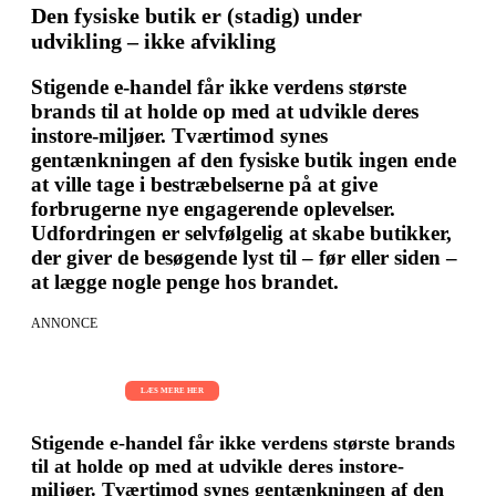
Den fysiske butik er (stadig) under
udvikling – ikke afvikling
Stigende e-handel får ikke verdens største
brands til at holde op med at udvikle deres
instore-miljøer. Tværtimod synes
gentænkningen af den fysiske butik ingen ende
at ville tage i bestræbelserne på at give
forbrugerne nye engagerende oplevelser.
Udfordringen er selvfølgelig at skabe butikker,
der giver de besøgende lyst til – før eller siden –
at lægge nogle penge hos brandet.
ANNONCE
AI Sessions for hele organisationen
01.09.2026 - 02.09.2026 - 03.09.2026
LÆS MERE HER
Stigende e-handel får ikke verdens største brands
til at holde op med at udvikle deres instore-
miljøer. Tværtimod synes gentænkningen af den