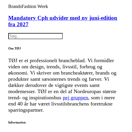
Brands
Fashion Week
Mandatory Cph udvider med ny juni-edition
fra 2027
Om TØJ
TØJ er et professionelt brancheblad. Vi formidler
viden om design, trends, livsstil, forbrug og
økonomi. Vi skriver om brancheaktører, brands og
produkter samt sæsonernes trends og farver. Vi
dækker derudover de vigtigste events samt
modemesser. TØJ er en del af Nordeuropas største
trend- og inspirationshus
pej gruppen
, som i mere
end 40 år har været livsstilsbranchens foretrukne
sparringspartner.
Information