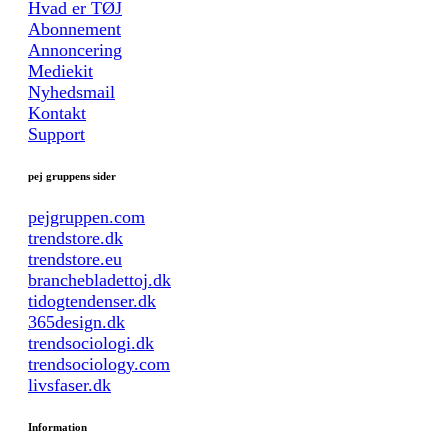
Hvad er TØJ
Abonnement
Annoncering
Mediekit
Nyhedsmail
Kontakt
Support
pej gruppens sider
pejgruppen.com
trendstore.dk
trendstore.eu
branchebladettoj.dk
tidogtendenser.dk
365design.dk
trendsociologi.dk
trendsociology.com
livsfaser.dk
Information