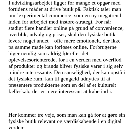
I udviklingsarbejdet ligger for mange et opgør med
fortidens måder at drive butik på. Faktisk taler man
om ’experimental commerce’ som en ny megatrend
inden for arbejdet med instore-strategi. For når
stadigt flere handler online på grund af convenience,
overblik, udvalg og priser, skal den fysiske butik
levere noget andet – ofte mere emotionelt, der ikke
på samme måde kan forløses online. Forbrugerne
higer nemlig som aldrig før efter det
oplevelsesorienterede, for i en verden med overflod
af produkter og brands bliver fysiske varer i sig selv
mindre interessante. Den sanselighed, der kan opstå i
det fysiske rum, kan til gengæld udnyttes til at
præsentere produkterne som en del af et kulturelt
fælleskab, der er mere interessant at købe ind i.
Her kommer tre veje, som man kan gå for at gøre sin
fysiske butik relevant og værdi­skabende i en digital
verden: