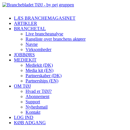
LÆS BRANCHEMAGASINET
ARTIKLER
BRANCHETAL
Live brancheanalyse
Rangliste over branchens aktører
Navne
Virksomheder
JOBBØRS
MEDIEKIT
Mediekit (DK)
Media kit (EN)
Partnerskaber (DK)
Partnerships (EN)
OM TØJ
Hvad er TØJ?
Abonnement
Support
Nyhedsmail
Kontakt
LOG IND
KØB ADGANG