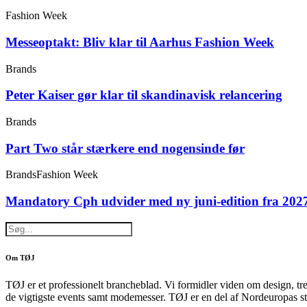
Fashion Week
Messeoptakt: Bliv klar til Aarhus Fashion Week
Brands
Peter Kaiser gør klar til skandinavisk relancering
Brands
Part Two står stærkere end nogensinde før
Brands
Fashion Week
Mandatory Cph udvider med ny juni-edition fra 202
Om TØJ
TØJ er et professionelt brancheblad. Vi formidler viden om design, tr
de vigtigste events samt modemesser. TØJ er en del af Nordeuropas st