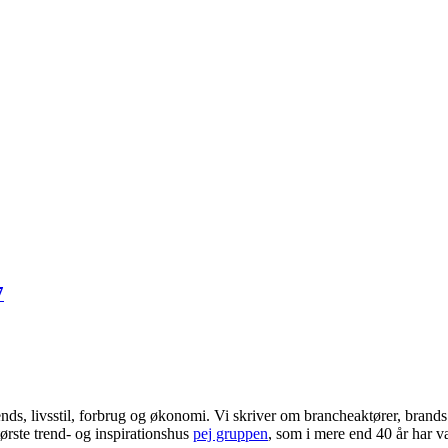
7
ends, livsstil, forbrug og økonomi. Vi skriver om brancheaktører, bran
ørste trend- og inspirationshus
pej gruppen
, som i mere end 40 år har væ