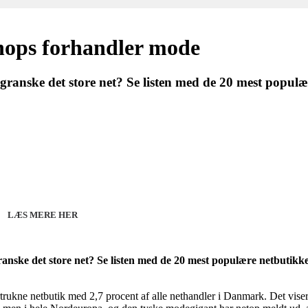
shops forhandler mode
ranske det store net? Se listen med de 20 mest populæ
27 - Kom godt fra start
line 07.12.26 + 08.12.26 + 12.01.27
København 10.12.26
LÆS MERE HER
nske det store net? Se listen med de 20 mest populære netbutikker
ortrukne netbutik med 2,7 procent af alle nethandler i Danmark. Det vi