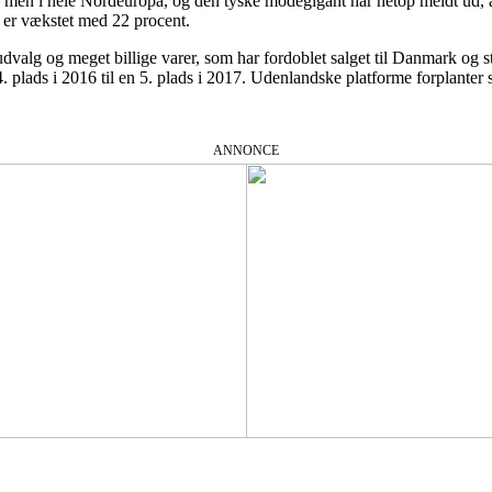
men i hele Nordeuropa, og den tyske modegigant har netop meldt ud, at 
e er vækstet med 22 procent.
alg og meget billige varer, som har fordoblet salget til Danmark og s
. plads i 2016 til en 5. plads i 2017. Udenlandske platforme forplanter
ANNONCE