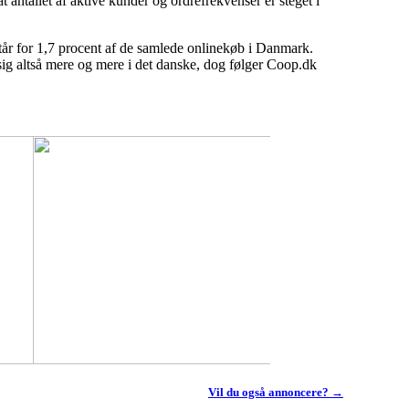
antallet af aktive kunder og ordrefrekvenser er steget i
tår for 1,7 procent af de samlede onlinekøb i Danmark.
 sig altså mere og mere i det danske, dog følger Coop.dk
Vil du også annoncere? →