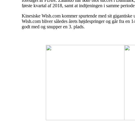
foretaget af FDIH. Zalando har ikke blot succes i Danmark, 
første kvartal af 2018, samt at indtjeningen i samme period
Kinesiske Wish.com kommer spurtende med sit gigantiske udv
Wish.com bliver således årets højdespringer og går fra en 14
godt med og snupper en 3. plads.