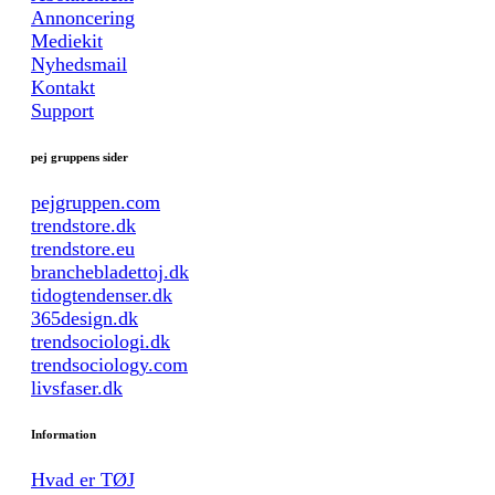
Annoncering
Mediekit
Nyhedsmail
Kontakt
Support
pej gruppens sider
pejgruppen.com
trendstore.dk
trendstore.eu
branchebladettoj.dk
tidogtendenser.dk
365design.dk
trendsociologi.dk
trendsociology.com
livsfaser.dk
Information
Hvad er TØJ