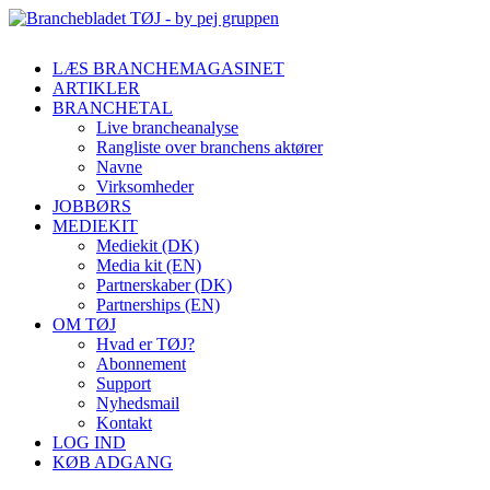
LÆS BRANCHEMAGASINET
ARTIKLER
BRANCHETAL
Live brancheanalyse
Rangliste over branchens aktører
Navne
Virksomheder
JOBBØRS
MEDIEKIT
Mediekit (DK)
Media kit (EN)
Partnerskaber (DK)
Partnerships (EN)
OM TØJ
Hvad er TØJ?
Abonnement
Support
Nyhedsmail
Kontakt
LOG IND
KØB ADGANG