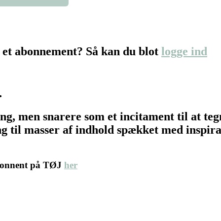
 et abonnement? Så kan du blot
logge ind
…
ing, men snarere som et incitament til at t
 til masser af indhold spækket med inspirat
abonnent på TØJ
her