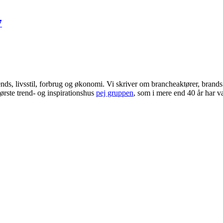
7
ends, livsstil, forbrug og økonomi. Vi skriver om brancheaktører, bran
ørste trend- og inspirationshus
pej gruppen
, som i mere end 40 år har væ