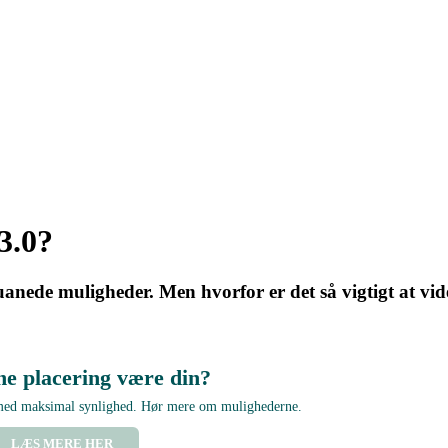
3.0?
anede muligheder. Men hvorfor er det så vigtigt at vide
ne placering være din?
 med maksimal synlighed. Hør mere om mulighederne.
LÆS MERE HER