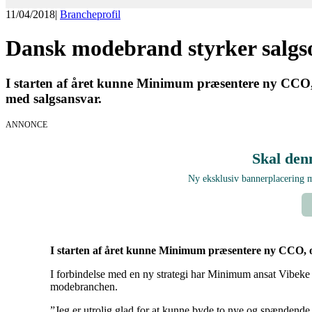
11/04/2018
|
Brancheprofil
Dansk modebrand styrker salgs
I starten af året kunne Minimum præsentere ny CCO, 
med salgsansvar.
ANNONCE
Skal den
Ny eksklusiv bannerplacering
I starten af året kunne Minimum præsentere ny CCO, o
I forbindelse med en ny strategi har Minimum ansat Vibek
modebranchen.
”Jeg er utrolig glad for at kunne byde to nye og spændend