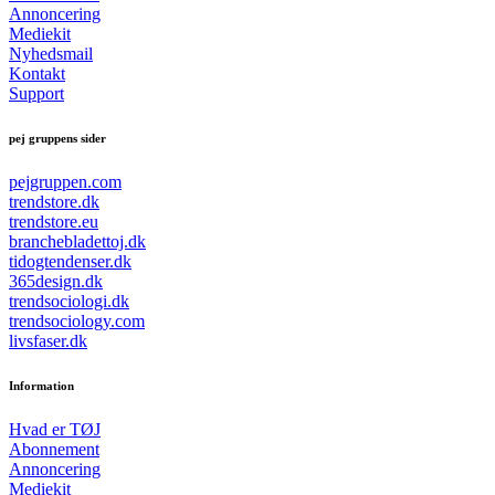
Annoncering
Mediekit
Nyhedsmail
Kontakt
Support
pej gruppens sider
pejgruppen.com
trendstore.dk
trendstore.eu
branchebladettoj.dk
tidogtendenser.dk
365design.dk
trendsociologi.dk
trendsociology.com
livsfaser.dk
Information
Hvad er TØJ
Abonnement
Annoncering
Mediekit