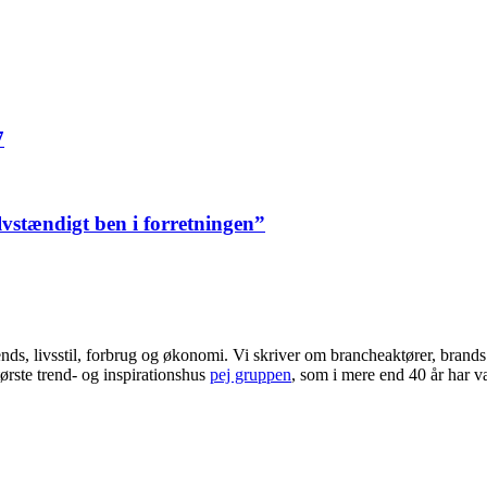
7
elvstændigt ben i forretningen”
ends, livsstil, forbrug og økonomi. Vi skriver om brancheaktører, bran
ørste trend- og inspirationshus
pej gruppen
, som i mere end 40 år har væ