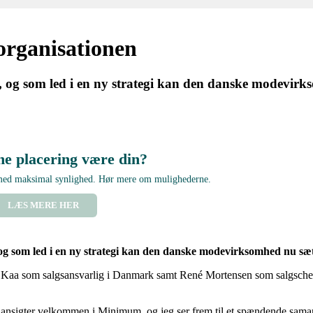
organisationen
og som led i en ny strategi kan den danske modevirks
ne placering være din?
 med maksimal synlighed. Hør mere om mulighederne.
LÆS MERE HER
g som led i en ny strategi kan den danske modevirksomhed nu sætt
e Kaa som salgsansvarlig i Danmark samt René Mortensen som salgschef
e ansigter velkommen i Minimum, og jeg ser frem til et spændende sam