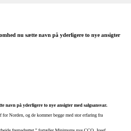
omhed nu sætte navn på yderligere to nye ansigter
e navn på yderligere to nye ansigter med salgsansvar.
 for Norden, og de kommer begge med stor erfaring fra
arbejde fremadrettet,” fortæller Minimums nye CCO, Josef