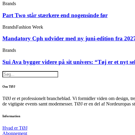
Brands
Part Two står stærkere end nogensinde før
Brands
Fashion Week
Mandatory Cph udvider med ny juni-edition fra 202
Brands
Sui Ava bygger videre på sit univers: “Tøj er et nyt s
Om TØJ
TØJ er et professionelt brancheblad. Vi formidler viden om design, tr
de vigtigste events samt modemesser. TØJ er en del af Nordeuropas st
Information
Hvad er TØJ
Abonnement