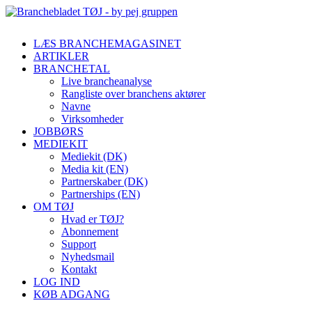
LÆS BRANCHEMAGASINET
ARTIKLER
BRANCHETAL
Live brancheanalyse
Rangliste over branchens aktører
Navne
Virksomheder
JOBBØRS
MEDIEKIT
Mediekit (DK)
Media kit (EN)
Partnerskaber (DK)
Partnerships (EN)
OM TØJ
Hvad er TØJ?
Abonnement
Support
Nyhedsmail
Kontakt
LOG IND
KØB ADGANG