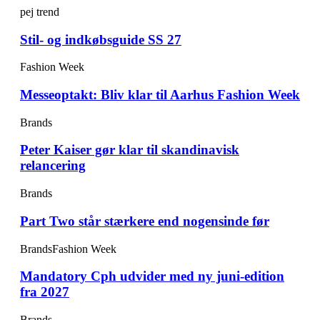
pej trend
Stil- og indkøbsguide SS 27
Fashion Week
Messeoptakt: Bliv klar til Aarhus Fashion Week
Brands
Peter Kaiser gør klar til skandinavisk
relancering
Brands
Part Two står stærkere end nogensinde før
Brands
Fashion Week
Mandatory Cph udvider med ny juni-edition
fra 2027
Brands