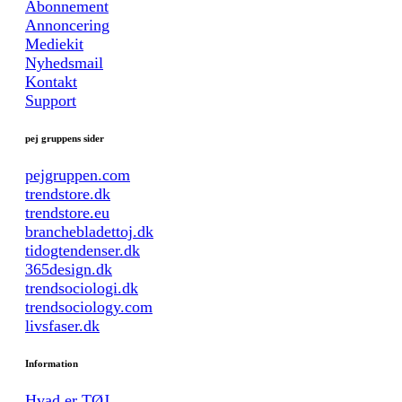
Abonnement
Annoncering
Mediekit
Nyhedsmail
Kontakt
Support
pej gruppens sider
pejgruppen.com
trendstore.dk
trendstore.eu
branchebladettoj.dk
tidogtendenser.dk
365design.dk
trendsociologi.dk
trendsociology.com
livsfaser.dk
Information
Hvad er TØJ