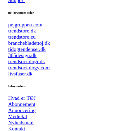
Support
pej gruppens sider
pejgruppen.com
trendstore.dk
trendstore.eu
branchebladettoj.dk
tidogtendenser.dk
365design.dk
trendsociologi.dk
trendsociology.com
livsfaser.dk
Information
Hvad er TØJ
Abonnement
Annoncering
Mediekit
Nyhedsmail
Kontakt