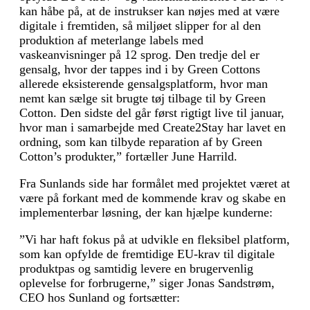
kan håbe på, at de instrukser kan nøjes med at være
digitale i fremtiden, så miljøet slipper for al den
produktion af meterlange labels med
vaskeanvisninger på 12 sprog. Den tredje del er
gensalg, hvor der tappes ind i by Green Cottons
allerede eksisterende gensalgsplatform, hvor man
nemt kan sælge sit brugte tøj tilbage til by Green
Cotton. Den sidste del går først rigtigt live til januar,
hvor man i samarbejde med Create2Stay har lavet en
ordning, som kan tilbyde reparation af by Green
Cotton’s produkter,” fortæller June Harrild.
Fra Sunlands side har formålet med projektet været at
være på forkant med de kommende krav og skabe en
implementerbar løsning, der kan hjælpe kunderne:
”Vi har haft fokus på at udvikle en fleksibel platform,
som kan opfylde de fremtidige EU-krav til digitale
produktpas og samtidig levere en brugervenlig
oplevelse for forbrugerne,” siger Jonas Sandstrøm,
CEO hos Sunland og fortsætter: