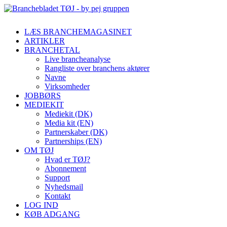
LÆS BRANCHEMAGASINET
ARTIKLER
BRANCHETAL
Live brancheanalyse
Rangliste over branchens aktører
Navne
Virksomheder
JOBBØRS
MEDIEKIT
Mediekit (DK)
Media kit (EN)
Partnerskaber (DK)
Partnerships (EN)
OM TØJ
Hvad er TØJ?
Abonnement
Support
Nyhedsmail
Kontakt
LOG IND
KØB ADGANG