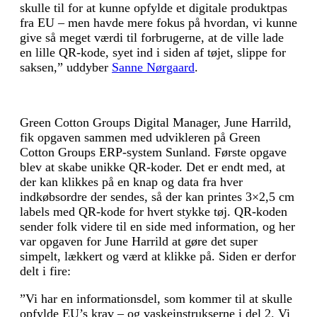
skulle til for at kunne opfylde et digitale produktpas
fra EU – men havde mere fokus på hvordan, vi kunne
give så meget værdi til forbrugerne, at de ville lade
en lille QR-kode, syet ind i siden af tøjet, slippe for
saksen,” uddyber
Sanne Nørgaard
.
Green Cotton Groups Digital Manager, June Harrild,
fik opgaven sammen med udvikleren på Green
Cotton Groups ERP-system Sunland. Første opgave
blev at skabe unikke QR-koder. Det er endt med, at
der kan klikkes på en knap og data fra hver
indkøbsordre der sendes, så der kan printes 3×2,5 cm
labels med QR-kode for hvert stykke tøj. QR-koden
sender folk videre til en side med information, og her
var opgaven for June Harrild at gøre det super
simpelt, lækkert og værd at klikke på. Siden er derfor
delt i fire:
”Vi har en informationsdel, som kommer til at skulle
opfylde EU’s krav – og vaskeinstrukserne i del 2. Vi