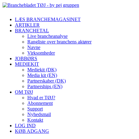
LÆS BRANCHEMAGASINET
ARTIKLER
BRANCHETAL
Live brancheanalyse
Rangliste over branchens aktører
Navne
Virksomheder
JOBBØRS
MEDIEKIT
Mediekit (DK)
Media kit (EN)
Partnerskaber (DK)
Partnerships (EN)
OM TØJ
Hvad er TØJ?
Abonnement
Support
Nyhedsmail
Kontakt
LOG IND
KØB ADGANG