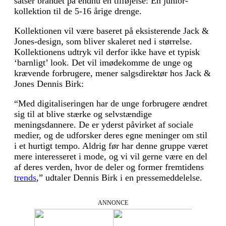
satser brandet på endnu en tilføjelse: En junior-
kollektion til de 5-16 årige drenge.
Kollektionen vil være baseret på eksisterende Jack &
Jones-design, som bliver skaleret ned i størrelse.
Kollektionens udtryk vil derfor ikke have et typisk
‘barnligt’ look. Det vil imødekomme de unge og
krævende forbrugere, mener salgsdirektør hos Jack &
Jones Dennis Birk:
“Med digitaliseringen har de unge forbrugere ændret
sig til at blive stærke og selvstændige
meningsdannere. De er yderst påvirket af sociale
medier, og de udforsker deres egne meninger om stil
i et hurtigt tempo. Aldrig før har denne gruppe været
mere interesseret i mode, og vi vil gerne være en del
af deres verden, hvor de deler og former fremtidens
trends
,” udtaler Dennis Birk i en pressemeddelelse.
ANNONCE