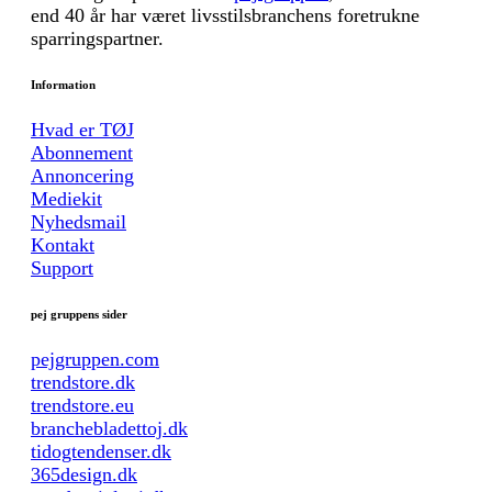
end 40 år har været livsstilsbranchens foretrukne
sparringspartner.
Information
Hvad er TØJ
Abonnement
Annoncering
Mediekit
Nyhedsmail
Kontakt
Support
pej gruppens sider
pejgruppen.com
trendstore.dk
trendstore.eu
branchebladettoj.dk
tidogtendenser.dk
365design.dk