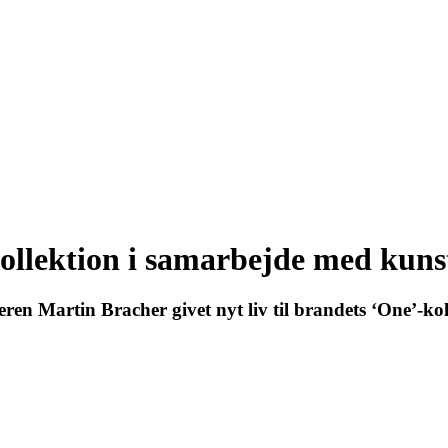
ollektion i samarbejde med kuns
n Martin Bracher givet nyt liv til brandets ‘One’-kol
27 - Kom godt fra start
line 07.12.26 + 08.12.26 + 12.01.27
København 10.12.26