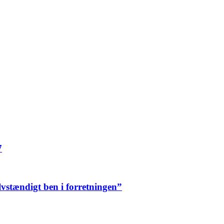
7
elvstændigt ben i forretningen”