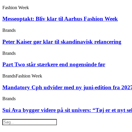
Fashion Week
Messeoptakt: Bliv klar til Aarhus Fashion Week
Brands
Peter Kaiser gør klar til skandinavisk relancering
Brands
Part Two står stærkere end nogensinde før
Brands
Fashion Week
Mandatory Cph udvider med ny juni-edition fra 202
Brands
Sui Ava bygger videre på sit univers: “Tøj er et nyt s