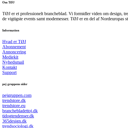
Om TØJ
TØJ er et professionelt brancheblad. Vi formidler viden om design, tr
de vigtigste events samt modemesser. TØJ er en del af Nordeuropas st
Information
Hvad er TØJ
Abonnement
Annoncering
Mediekit
Nyhedsmail
Kontakt
Support
pej gruppens sider
pejgruppen.com
trendstore.dk
trendstore.eu
branchebladettoj.dk
tidogtendenser.dk
365design.dk
trendsociologi.dk