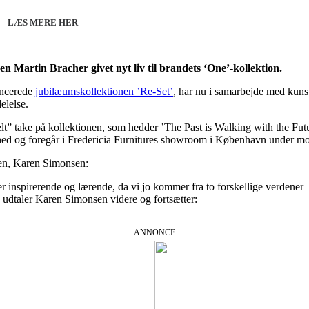
LÆS MERE HER
Martin Bracher givet nyt liv til brandets ‘One’-kollektion.
ancerede
jubilæumskollektionen ’Re-Set’
, har nu i samarbejde med kunst
elelse.
lt” take på kollektionen, som hedder ’The Past is Walking with the Fut
ghed og foregår i Fredericia Furnitures showroom i København under m
sen, Karen Simonsen:
 inspirerende og lærende, da vi jo kommer fra to forskellige verdener – o
” udtaler Karen Simonsen videre og fortsætter:
ANNONCE