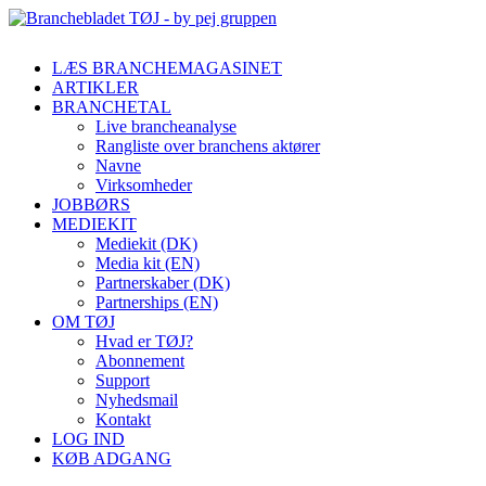
LÆS BRANCHEMAGASINET
ARTIKLER
BRANCHETAL
Live brancheanalyse
Rangliste over branchens aktører
Navne
Virksomheder
JOBBØRS
MEDIEKIT
Mediekit (DK)
Media kit (EN)
Partnerskaber (DK)
Partnerships (EN)
OM TØJ
Hvad er TØJ?
Abonnement
Support
Nyhedsmail
Kontakt
LOG IND
KØB ADGANG