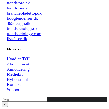
trendstore.dk
trendstore.eu
branchebladettoj.dk
tidogtendenser.dk
365design.dk
trendsociologi.dk
trendsociology.com
livsfaser.dk
Information
Hvad er TØJ
Abonnement
Annoncering
Mediekit
Nyhedsmail
Kontakt
Support
×