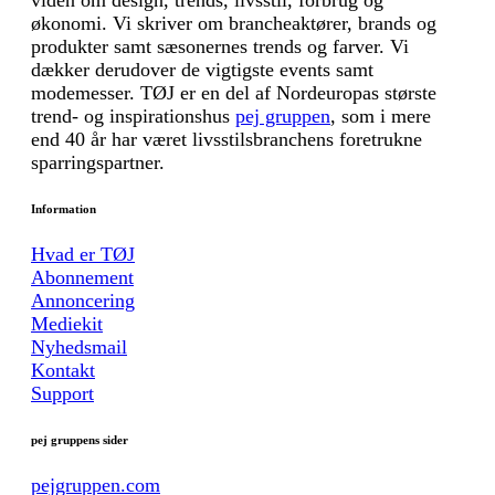
viden om design, trends, livsstil, forbrug og
økonomi. Vi skriver om brancheaktører, brands og
produkter samt sæsonernes trends og farver. Vi
dækker derudover de vigtigste events samt
modemesser. TØJ er en del af Nordeuropas største
trend- og inspirationshus
pej gruppen
, som i mere
end 40 år har været livsstilsbranchens foretrukne
sparringspartner.
Information
Hvad er TØJ
Abonnement
Annoncering
Mediekit
Nyhedsmail
Kontakt
Support
pej gruppens sider
pejgruppen.com