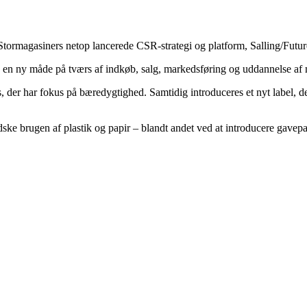
 Stormagasiners netop lancerede CSR-strategi og platform, Salling/Futu
på en ny måde på tværs af indkøb, salg, markedsføring og uddannelse af
 der har fokus på bæredygtighed. Samtidig introduceres et nyt label, d
dske brugen af plastik og papir – blandt andet ved at introducere gavep