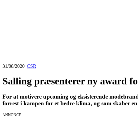
31/08/2020
|
CSR
Salling præsenterer ny award f
For at motivere upcoming og eksisterende modebrands t
forrest i kampen for et bedre klima, og som skaber 
ANNONCE
KICK OFF 20