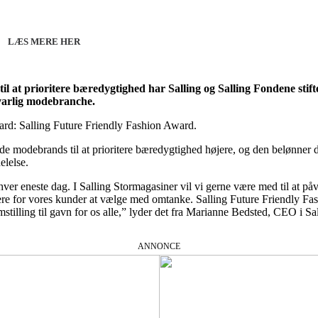
line 07.12.26 + 08.12.26 + 12.01.27
København 10.12.26
LÆS MERE HER
 at prioritere bæredygtighed har Salling og Salling Fondene stiftet
varlig modebranche.
rd: Salling Future Friendly Fashion Award.
de modebrands til at prioritere bæredygtighed højere, og den belønner 
elelse.
fer hver eneste dag. I Salling Stormagasiner vil vi gerne være med til a
ere for vores kunder at vælge med omtanke. Salling Future Friendly Fas
tilling til gavn for os alle,” lyder det fra Marianne Bedsted, CEO i Sa
ANNONCE