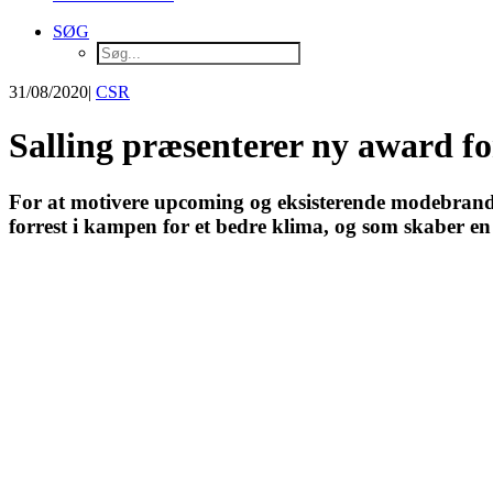
SØG
31/08/2020
|
CSR
Salling præsenterer ny award f
For at motivere upcoming og eksisterende modebrands t
forrest i kampen for et bedre klima, og som skaber 