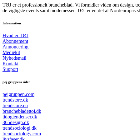
TØJ er et professionelt brancheblad. Vi formidler viden om design, tr
de vigtigste events samt modemesser. TØJ er en del af Nordeuropas st
Information
Hvad er TØJ
Abonnement
Annoncering
Mediekit
Nyhedsmail
Kontakt
Support
pej gruppens sider
pejgruppen.com
trendstore.dk
trendstore.eu
branchebladettoj.dk
tidogtendenser.dk
365design.dk
trendsociologi.dk
trendsociology.com
livsfaser.dk