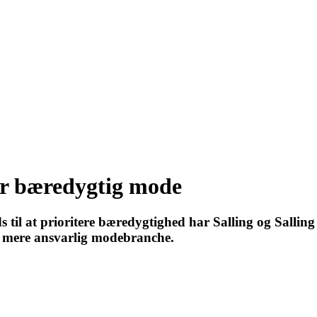
or bæredygtig mode
il at prioritere bæredygtighed har Salling og Salling 
en mere ansvarlig modebranche.
27 - Kom godt fra start