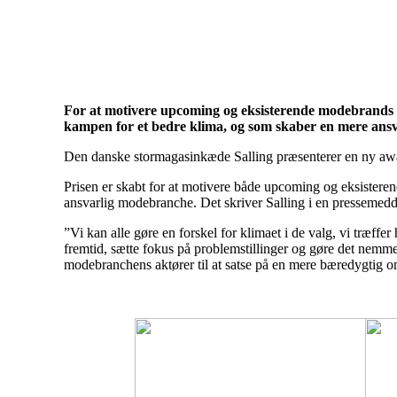
Herning og on
For at motivere upcoming og eksisterende modebrands til
kampen for et bedre klima, og som skaber en mere ans
Den danske stormagasinkæde Salling præsenterer en ny awa
Prisen er skabt for at motivere både upcoming og eksisteren
ansvarlig modebranche. Det skriver Salling i en pressemedd
”Vi kan alle gøre en forskel for klimaet i de valg, vi træf
fremtid, sætte fokus på problemstillinger og gøre det nemm
modebranchens aktører til at satse på en mere bæredygtig oms