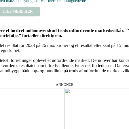
 med maksimal synlighed. Hør mere om mulighederne.
LÆS MERE HER
re et tocifret millionoverskud trods udfordrende markedsvilkår. “Vi
rtefølje,” fortæller direktøren.
let resultat for 2023 på 26 mio. kroner og et resultat efter skat på 15 m
regnskabet.
tekstilforretninger oplevet et udfordrende marked. Derudover har konce
vurderes resultatet som tilfredsstillende, lyder det fra ledelsen. Datter
at udbygge både top- og bundlinje på trods af udfordrende markedsvilk
ANNONCE