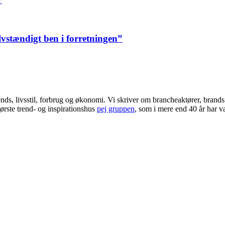
elvstændigt ben i forretningen”
ends, livsstil, forbrug og økonomi. Vi skriver om brancheaktører, bran
ørste trend- og inspirationshus
pej gruppen
, som i mere end 40 år har væ