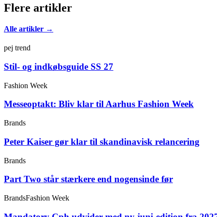
Flere artikler
Alle artikler →
pej trend
Stil- og indkøbsguide SS 27
Fashion Week
Messeoptakt: Bliv klar til Aarhus Fashion Week
Brands
Peter Kaiser gør klar til skandinavisk relancering
Brands
Part Two står stærkere end nogensinde før
Brands
Fashion Week
Mandatory Cph udvider med ny juni-edition fra 202