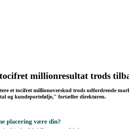
tocifret millionresultat trods til
ere et tocifret millionoverskud trods udfordrende marked
l og kundeportefølje," fortæller direktøren.
ne placering være din?