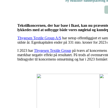
Ny eksklusiv bannerplacering
Tekstilkoncernen, der har base i Ikast, kan nu præsente
lykkedes med at udbygge både vores nøgletal og kundepo
Thygesen Textile Group A/S
har netop offentliggjort et sam
sidste år. Egenkapitalen ender på 331 mio. kroner for 2023-
I 2023 har
Thygesen Textile Group
på tværs af koncernens 
mærkbar negativ effekt på resultatet. På trods af ovennævnte 
bidragyder til koncernens omsætning og har i 2023 formået 