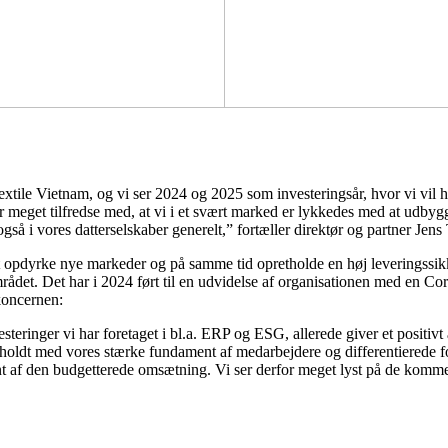
extile Vietnam, og vi ser 2024 og 2025 som investeringsår, hvor vi vil h
Vi er meget tilfredse med, at vi i et svært marked er lykkedes med at udb
gså i vores datterselskaber generelt,” fortæller direktør og partner Jen
t opdyrke nye markeder og på samme tid opretholde en høj leveringssik
det. Det har i 2024 ført til en udvidelse af organisationen med en C
 koncernen:
esteringer vi har foretaget i bl.a. ERP og ESG, allerede giver et positiv
ldt med vores stærke fundament af medarbejdere og differentierede forre
ent af den budgetterede omsætning. Vi ser derfor meget lyst på de komme