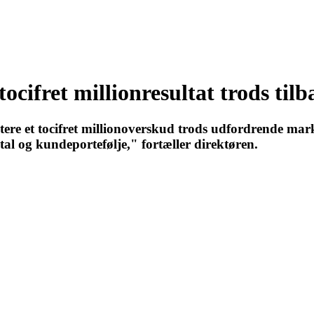
tocifret millionresultat trods til
ere et tocifret millionoverskud trods udfordrende marked
l og kundeportefølje," fortæller direktøren.