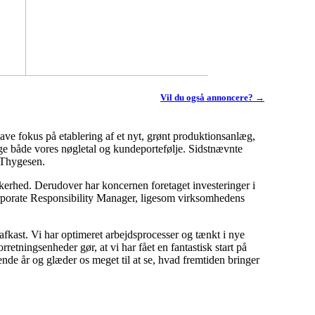
Vil du også annoncere? →
ave fokus på etablering af et nyt, grønt produktionsanlæg,
ygge både vores nøgletal og kundeportefølje. Sidstnævnte
s Thygesen.
kerhed. Derudover har koncernen foretaget investeringer i
orporate Responsibility Manager, ligesom virksomhedens
t afkast. Vi har optimeret arbejdsprocesser og tænkt i nye
tningsenheder gør, at vi har fået en fantastisk start på
nde år og glæder os meget til at se, hvad fremtiden bringer