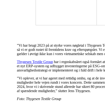
”Vi har brugt 2023 på at styrke vores nøgletal i Thygesen T
så vi er godt rustet til fremtidens krav og efterspørgsler. 
gælder i øvrigt ikke kun i vores vietnametiske selskab men o
Thygesen Textile Group
har i regnskabsåret også formået a
et nyt ERP-system og udbygget investeringerne på ESG-områ
ansvarlighedsstrategi er implementeret og i fuld drift i hele
”Vi oplever, at vi har ageret med rettidig omhu, og at de inv
muligheder hele vejen rundt i vores koncern. Dette sammenho
2024, hvor vi i skrivende stund allerede har sikret 80 proc
af spændende muligheder,” slutter Jens Thygesen.
Foto: Thygesen Textile Group