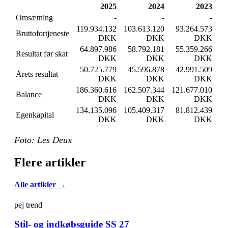
2025
2024
2023
Omsætning
-
-
-
119.934.132
103.613.120
93.264.573
Bruttofortjeneste
DKK
DKK
DKK
64.897.986
58.792.181
55.359.266
Resultat før skat
DKK
DKK
DKK
50.725.779
45.596.878
42.991.509
Årets resultat
DKK
DKK
DKK
186.360.616
162.507.344
121.677.010
Balance
DKK
DKK
DKK
134.135.096
105.409.317
81.812.439
Egenkapital
DKK
DKK
DKK
Foto: Les Deux
Flere artikler
Alle artikler →
pej trend
Stil- og indkøbsguide SS 27