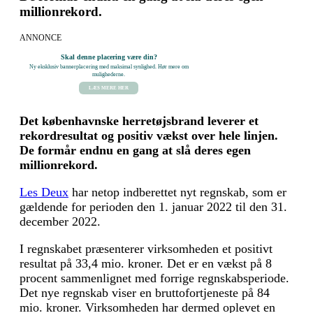
millionrekord.
ANNONCE
Skal denne placering være din?
Ny eksklusiv bannerplacering med maksimal synlighed. Hør mere om
mulighederne.
LÆS MERE HER
Det københavnske herretøjsbrand leverer et
rekordresultat og positiv vækst over hele linjen.
De formår endnu en gang at slå deres egen
millionrekord.
Les Deux
har netop indberettet nyt regnskab, som er
gældende for perioden den 1. januar 2022 til den 31.
december 2022.
I regnskabet præsenterer virksomheden et positivt
resultat på 33,4 mio. kroner. Det er en vækst på 8
procent sammenlignet med forrige regnskabsperiode.
Det nye regnskab viser en bruttofortjeneste på 84
mio. kroner. Virksomheden har dermed oplevet en