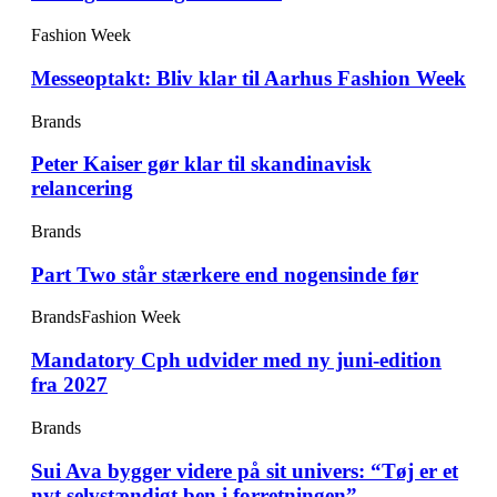
Fashion Week
Messeoptakt: Bliv klar til Aarhus Fashion Week
Brands
Peter Kaiser gør klar til skandinavisk
relancering
Brands
Part Two står stærkere end nogensinde før
Brands
Fashion Week
Mandatory Cph udvider med ny juni-edition
fra 2027
Brands
Sui Ava bygger videre på sit univers: “Tøj er et
nyt selvstændigt ben i forretningen”