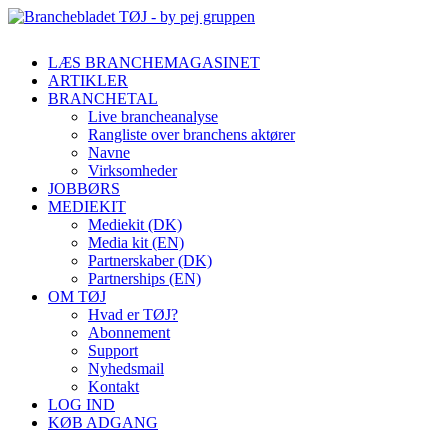
LÆS BRANCHEMAGASINET
ARTIKLER
BRANCHETAL
Live brancheanalyse
Rangliste over branchens aktører
Navne
Virksomheder
JOBBØRS
MEDIEKIT
Mediekit (DK)
Media kit (EN)
Partnerskaber (DK)
Partnerships (EN)
OM TØJ
Hvad er TØJ?
Abonnement
Support
Nyhedsmail
Kontakt
LOG IND
KØB ADGANG