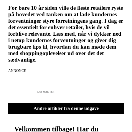
For bare 10 år siden ville de fleste retailere ryste
på hovedet ved tanken om at lade kundernes
forventninger styre forretningens gang. I dag er
det essentielt for enhver retailer, hvis de vil
forblive relevante. Læs med, når vi dykker ned
i netop kundernes forventninger og giver dig
brugbare tips til, hvordan du kan møde dem
med shoppingoplevelser ud over det det
sædvanlige.
ANNONCE
KICK OFF 2027 - Kom godt fra start
Herning og online 07.12.26 + 08.12.26 + 12.01.27
København 10.12.26
LÆS MERE HER
Andre artikler fra denne udgave
Velkommen tilbage! Har du