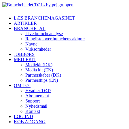
LÆS BRANCHEMAGASINET
ARTIKLER
BRANCHETAL
Live brancheanalyse
Rangliste over branchens aktører
Navne
Virksomheder
JOBBØRS
MEDIEKIT
Mediekit (DK)
Media kit (EN)
Partnerskaber (DK)
Partnerships (EN)
OM TØJ
Hvad er TØJ?
Abonnement
Support
Nyhedsmail
Kontakt
LOG IND
KØB ADGANG