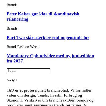
Brands
Peter Kaiser gør klar til skandinavisk
relancering
Brands
Part Two står stærkere end nogensinde før
Brands
Fashion Week
Mandatory Cph udvider med ny juni-edition
fra 2027
Om TØJ
TØJ er et professionelt brancheblad. Vi formidler
viden om design, trends, livsstil, forbrug og
økonomi. Vi skriver om brancheaktører, brands og
produkter samt sæsonernes trends og farver. Vi