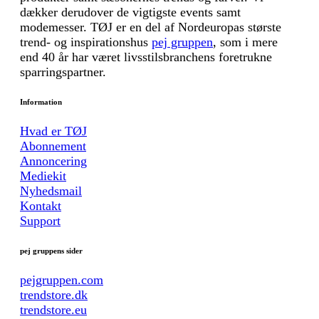
dækker derudover de vigtigste events samt
modemesser. TØJ er en del af Nordeuropas største
trend- og inspirationshus
pej gruppen
, som i mere
end 40 år har været livsstilsbranchens foretrukne
sparringspartner.
Information
Hvad er TØJ
Abonnement
Annoncering
Mediekit
Nyhedsmail
Kontakt
Support
pej gruppens sider
pejgruppen.com
trendstore.dk
trendstore.eu