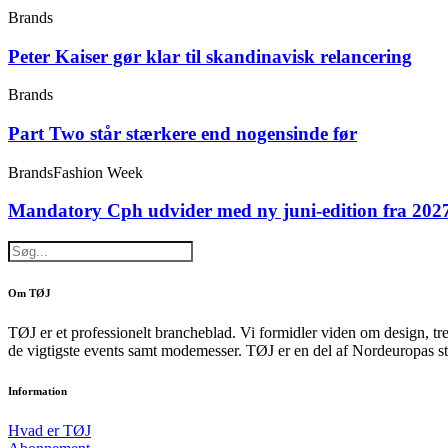
Brands
Peter Kaiser gør klar til skandinavisk relancering
Brands
Part Two står stærkere end nogensinde før
Brands
Fashion Week
Mandatory Cph udvider med ny juni-edition fra 202
Om TØJ
TØJ er et professionelt brancheblad. Vi formidler viden om design, tr
de vigtigste events samt modemesser. TØJ er en del af Nordeuropas st
Information
Hvad er TØJ