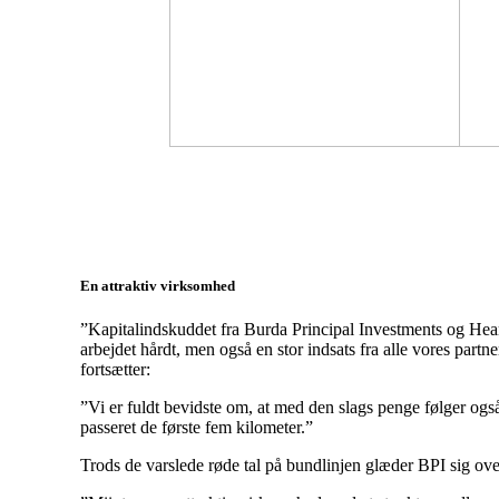
En attraktiv virksomhed
”Kapitalindskuddet fra Burda Principal Investments og Heartl
arbejdet hårdt, men også en stor indsats fra alle vores partn
fortsætter:
”Vi er fuldt bevidste om, at med den slags penge følger også e
passeret de første fem kilometer.”
Trods de varslede røde tal på bundlinjen glæder BPI sig ove