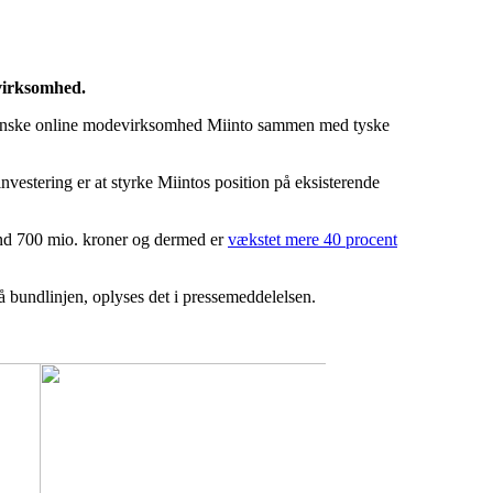
evirksomhed.
n danske online modevirksomhed Miinto sammen med tyske
vestering er at styrke Miintos position på eksisterende
 end 700 mio. kroner og dermed er
vækstet mere 40 procent
 bundlinjen, oplyses det i pressemeddelelsen.