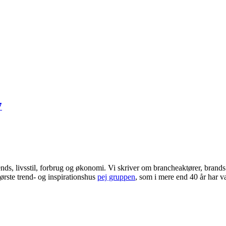
7
ends, livsstil, forbrug og økonomi. Vi skriver om brancheaktører, bran
ørste trend- og inspirationshus
pej gruppen
, som i mere end 40 år har væ