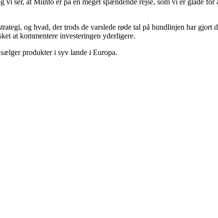
 vi ser, at Miinto er på en meget spændende rejse, som vi er glade for a
trategi, og hvad, der trods de varslede røde tal på bundlinjen har gjort 
nsket at kommentere investeringen yderligere.
 sælger produkter i syv lande i Europa.