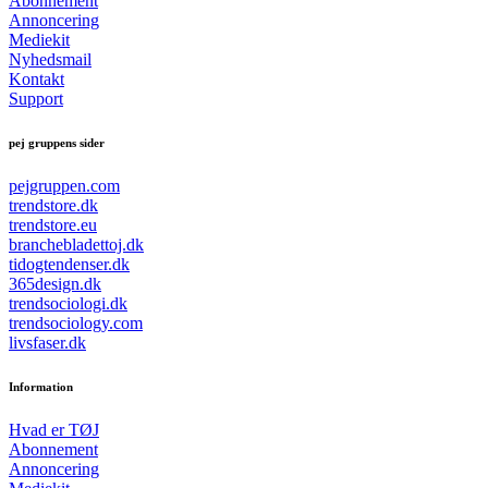
Abonnement
Annoncering
Mediekit
Nyhedsmail
Kontakt
Support
pej gruppens sider
pejgruppen.com
trendstore.dk
trendstore.eu
branchebladettoj.dk
tidogtendenser.dk
365design.dk
trendsociologi.dk
trendsociology.com
livsfaser.dk
Information
Hvad er TØJ
Abonnement
Annoncering