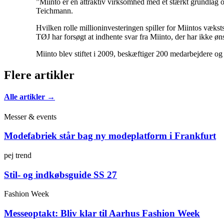
”Miinto er en attraktiv virksomhed med et stærkt grundlag og
Teichmann.
Hvilken rolle millioninvesteringen spiller for Miintos væksts
TØJ har forsøgt at indhente svar fra Miinto, der har ikke ø
Miinto blev stiftet i 2009, beskæftiger 200 medarbejdere og
Flere artikler
Alle artikler →
Messer & events
Modefabriek står bag ny modeplatform i Frankfurt
pej trend
Stil- og indkøbsguide SS 27
Fashion Week
Messeoptakt: Bliv klar til Aarhus Fashion Week