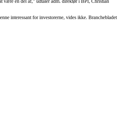
t være en del af,” udtaler adm. direktør i BPI, Christian
denne interessant for investorerne, vides ikke. Branchebladet