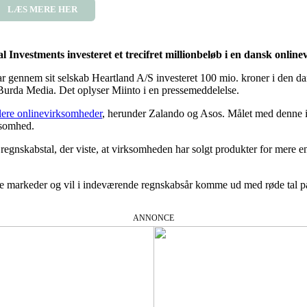
LÆS MERE HER
nvestments investeret et trecifret millionbeløb i en dansk onlin
ar gennem sit selskab Heartland A/S investeret 100 mio. kroner i de
 Burda Media. Det oplyser Miinto i en pressemeddelelse.
 flere onlinevirksomheder
, herunder Zalando og Asos. Målet med denne in
ksomhed.
e regnskabstal, der viste, at virksomheden har solgt produkter for mere
nye markeder og vil i indeværende regnskabsår komme ud med røde tal på
ANNONCE