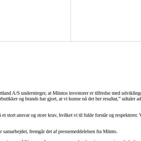
and A/S understreger, at Miintos investorer er tilfredse med udviklingen
erbutikker og brands har gjort, at vi kunne nå det her resultat,” udtaler
t stort ansvar og store krav, hvilket vi til fulde forstår og respekterer.
r samarbejdet, fremgår det af pressemeddelelsen fra Miinto.