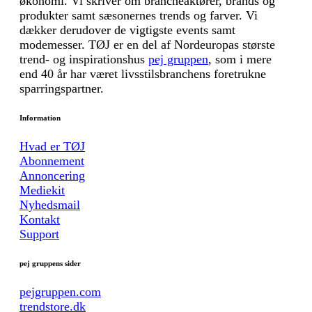
økonomi. Vi skriver om brancheaktører, brands og
produkter samt sæsonernes trends og farver. Vi
dækker derudover de vigtigste events samt
modemesser. TØJ er en del af Nordeuropas største
trend- og inspirationshus
pej gruppen
, som i mere
end 40 år har været livsstilsbranchens foretrukne
sparringspartner.
Information
Hvad er TØJ
Abonnement
Annoncering
Mediekit
Nyhedsmail
Kontakt
Support
pej gruppens sider
pejgruppen.com
trendstore.dk