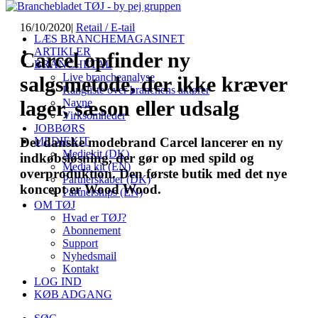
16/10/2020
|
Retail / E-tail
LÆS BRANCHEMAGASINET
ARTIKLER
Carcel opfinder ny
BRANCHETAL
Live brancheanalyse
salgsmetode, der ikke kræver
Rangliste over branchens aktører
Navne
lager, sæson eller udsalg
Virksomheder
JOBBØRS
MEDIEKIT
Det danske modebrand Carcel lancerer en ny
Mediekit (DK)
indkøbsløsning, der gør op med spild og
Media kit (EN)
overproduktion. Den første butik med det nye
Partnerskaber (DK)
koncept er Wood Wood.
Partnerships (EN)
OM TØJ
Hvad er TØJ?
Abonnement
Support
Nyhedsmail
Kontakt
LOG IND
KØB ADGANG