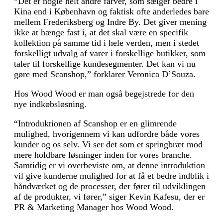
“Det er nogle helt andre farver, som sælger bedre i
Kina end i København og faktisk ofte anderledes bare
mellem Frederiksberg og Indre By. Det giver mening
ikke at hænge fast i, at det skal være en specifik
kollektion på samme tid i hele verden, men i stedet
forskelligt udvalg af varer i forskellige butikker, som
taler til forskellige kundesegmenter. Det kan vi nu
gøre med Scanshop,” forklarer Veronica D’Souza.
Hos Wood Wood er man også begejstrede for den
nye indkøbsløsning.
“Introduktionen af Scanshop er en glimrende
mulighed, hvorigennem vi kan udfordre både vores
kunder og os selv. Vi ser det som et springbræt mod
mere holdbare løsninger inden for vores branche.
Samtidig er vi overbeviste om, at denne introduktion
vil give kunderne mulighed for at få et bedre indblik i
håndværket og de processer, der fører til udviklingen
af de produkter, vi fører,” siger Kevin Kafesu, der er
PR & Marketing Manager hos Wood Wood.