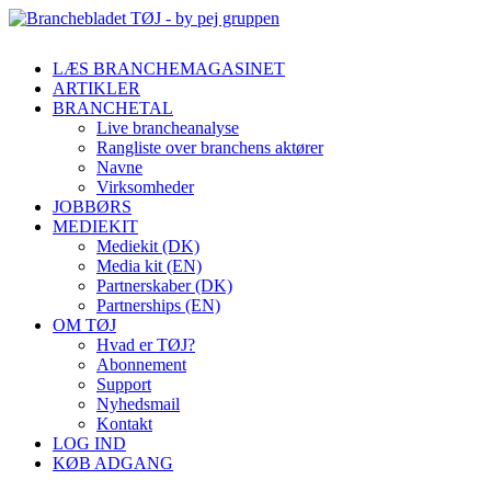
LÆS BRANCHEMAGASINET
ARTIKLER
BRANCHETAL
Live brancheanalyse
Rangliste over branchens aktører
Navne
Virksomheder
JOBBØRS
MEDIEKIT
Mediekit (DK)
Media kit (EN)
Partnerskaber (DK)
Partnerships (EN)
OM TØJ
Hvad er TØJ?
Abonnement
Support
Nyhedsmail
Kontakt
LOG IND
KØB ADGANG