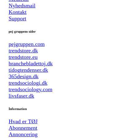
Nyhedsmail
Kontakt
Support
pej gruppens sider
pejgruppen.com
trendstore.dk
trendstore.eu
branchebladettoj.dk
tidogtendenser.dk
365design.dk
trendsociologi.dk
trendsociology.com
livsfaser.dk
Information
Hvad er TØJ
Abonnement
Annoncering