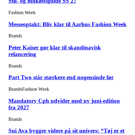
Stil- og indkøbsguide SS 27
Fashion Week
Messeoptakt: Bliv klar til Aarhus Fashion Week
Brands
Peter Kaiser gør klar til skandinavisk
relancering
Brands
Part Two står stærkere end nogensinde før
Brands
Fashion Week
Mandatory Cph udvider med ny juni-edition
fra 2027
Brands
Sui Ava bygger videre på sit univers: “Tøj er et