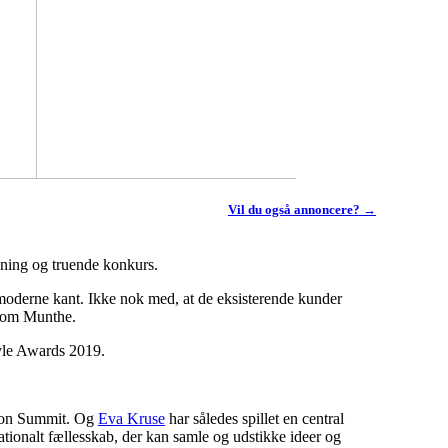
Vil du også annoncere? →
dsning og truende konkurs.
 moderne kant. Ikke nok med, at de eksisterende kunder
l om Munthe.
tyle Awards 2019.
hion Summit. Og
Eva Kruse
har således spillet en central
ationalt fællesskab, der kan samle og udstikke ideer og