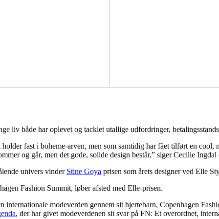
ange liv både har oplevet og tacklet utallige udfordringer, betalingsstan
holder fast i boheme-arven, men som samtidig har fået tilført en cool,
kommer og går, men det gode, solide design består,” siger Cecilie Ingda
rålende univers vinder
Stine Goya
prisen som årets designer ved Elle S
agen Fashion Summit, løber afsted med Elle-prisen.
den internationale modeverden gennem sit hjertebarn, Copenhagen Fas
genda
, der har givet modeverdenen sit svar på FN: Et overordnet, intern