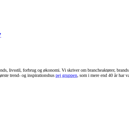
7
ends, livsstil, forbrug og økonomi. Vi skriver om brancheaktører, bran
ørste trend- og inspirationshus
pej gruppen
, som i mere end 40 år har væ