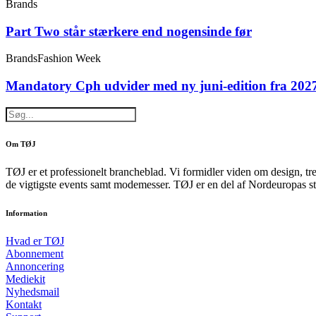
Brands
Part Two står stærkere end nogensinde før
Brands
Fashion Week
Mandatory Cph udvider med ny juni-edition fra 202
Om TØJ
TØJ er et professionelt brancheblad. Vi formidler viden om design, tr
de vigtigste events samt modemesser. TØJ er en del af Nordeuropas st
Information
Hvad er TØJ
Abonnement
Annoncering
Mediekit
Nyhedsmail
Kontakt