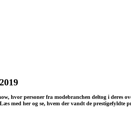
 2019
show, hvor personer fra modebranchen deltog i deres over
æs med her og se, hvem der vandt de prestigefyldte pr
27 - Kom godt fra start