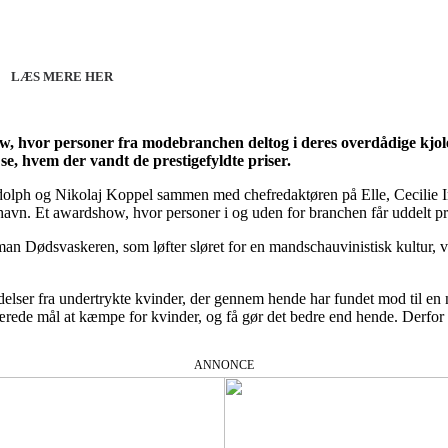
line 07.12.26 + 08.12.26 + 12.01.27
København 10.12.26
LÆS MERE HER
how, hvor personer fra modebranchen deltog i deres overdådige kjole
e, hvem der vandt de prestigefyldte priser.
olph og Nikolaj Koppel sammen med chefredaktøren på Elle, Cecilie I
havn. Et awardshow, hvor personer i og uden for branchen får uddelt pre
man Dødsvaskeren, som løfter sløret for en mandschauvinistisk kultur, 
ser fra undertrykte kvinder, der gennem hende har fundet mod til en ny 
klærede mål at kæmpe for kvinder, og få gør det bedre end hende. Derfo
ANNONCE