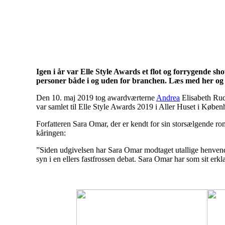
Herning og on
Igen i år var Elle Style Awards et flot og forrygende s
personer både i og uden for branchen. Læs med her og s
Den 10. maj 2019 tog awardværterne
Andrea
Elisabeth Rud
var samlet til Elle Style Awards 2019 i Aller Huset i Køben
Forfatteren Sara Omar, der er kendt for sin storsælgende ro
kåringen:
”Siden udgivelsen har Sara Omar modtaget utallige henvendel
syn i en ellers fastfrossen debat. Sara Omar har som sit er