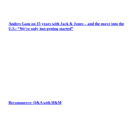
Anders Gam on 35 years with Jack & Jones – and the move into the
U.S.: “We’re only just getting started”
Recommerce: Q&A with H&M