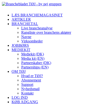
LÆS BRANCHEMAGASINET
ARTIKLER
BRANCHETAL
Live brancheanalyse
Rangliste over branchens aktører
Navne
Virksomheder
JOBBØRS
MEDIEKIT
Mediekit (DK)
Media kit (EN)
Partnerskaber (DK)
Partnerships (EN)
OM TØJ
Hvad er TØJ?
Abonnement
Support
Nyhedsmail
Kontakt
LOG IND
KØB ADGANG