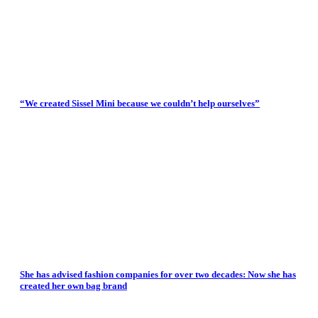
“We created Sissel Mini because we couldn’t help ourselves”
She has advised fashion companies for over two decades: Now she has
created her own bag brand