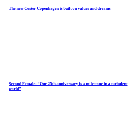
The new Coster Copenhagen is built on values and dreams
Second Female: “Our 25th anniversary is a milestone in a turbulent
world”