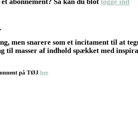
 et abonnement? Så kan du blot
logge ind
…
ing, men snarere som et incitament til at t
 til masser af indhold spækket med inspirat
abonnent på TØJ
her