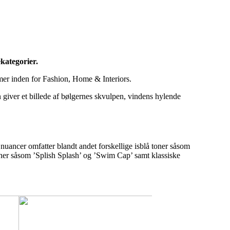
ekategorier.
temer inden for Fashion, Home & Interiors.
n giver et billede af bølgernes skvulpen, vindens hylende
 nuancer omfatter blandt andet forskellige isblå toner såsom
oner såsom ’Splish Splash’ og ’Swim Cap’ samt klassiske