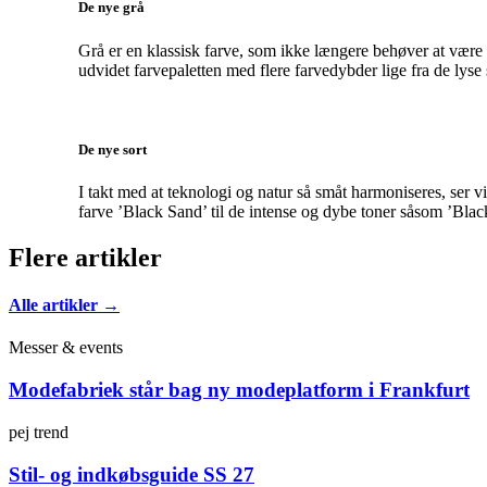
De nye grå
Grå er en klassisk farve, som ikke længere behøver at vær
udvidet farvepaletten med flere farvedybder lige fra de lys
De nye sort
I takt med at teknologi og natur så småt harmoniseres, ser v
farve ’Black Sand’ til de intense og dybe toner såsom ’Bla
Flere artikler
Alle artikler →
Messer & events
Modefabriek står bag ny modeplatform i Frankfurt
pej trend
Stil- og indkøbsguide SS 27