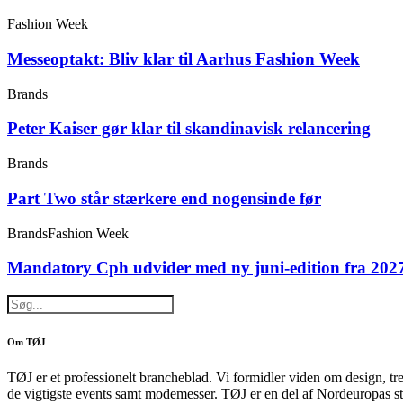
Fashion Week
Messeoptakt: Bliv klar til Aarhus Fashion Week
Brands
Peter Kaiser gør klar til skandinavisk relancering
Brands
Part Two står stærkere end nogensinde før
Brands
Fashion Week
Mandatory Cph udvider med ny juni-edition fra 202
Om TØJ
TØJ er et professionelt brancheblad. Vi formidler viden om design, tr
de vigtigste events samt modemesser. TØJ er en del af Nordeuropas st