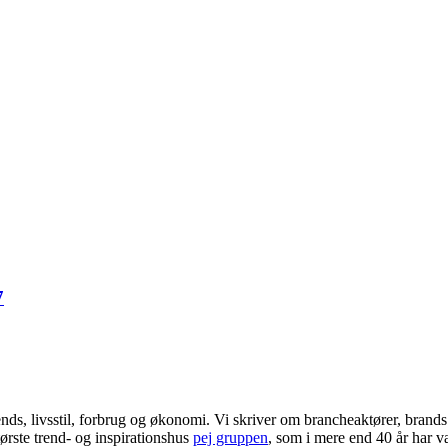
7
ends, livsstil, forbrug og økonomi. Vi skriver om brancheaktører, bran
ørste trend- og inspirationshus
pej gruppen
, som i mere end 40 år har væ