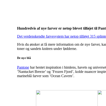
Hundredvis af nye farver er netop blevet tilføjet til Pa
Det verdenskendte farvesystem har netop tilføjet 315 splinte
Hvis du ønsker at få mere information om de nye farver, kan 
toner og sandets knitren under fødderne.
De nye blå
Pantone
har hentet inspiration i himlens, havets og universe
’Nantucket Breeze’ og ’Frozen Fjord’, kolde nuancer inspir
marineblå farver som ’Ocean Cavern’.