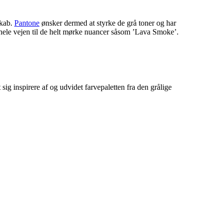
skab.
Pantone
ønsker dermed at styrke de grå toner og har
g hele vejen til de helt mørke nuancer såsom ’Lava Smoke’.
ig inspirere af og udvidet farvepaletten fra den grålige