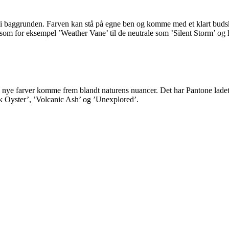
e i baggrunden. Farven kan stå på egne ben og komme med et klart bud
e som for eksempel ’Weather Vane’ til de neutrale som ’Silent Storm’ o
i nye farver komme frem blandt naturens nuancer. Det har Pantone ladet s
ck Oyster’, ’Volcanic Ash’ og ’Unexplored’.