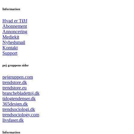
Information
Hvad er TØJ
Abonnement
Annoncering
Mediekit
Nyhedsmail
Kontakt
Support
pej gruppens sider
pejgruppen.com
trendstore.dk
trendstore.eu
branchebladettoj.dk
tidogtendenser.dk
365design.dk
trendsociologi.dk
trendsociology.com
livsfaser.dk
Information