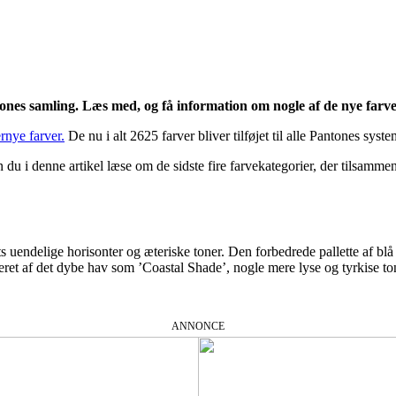
ntones samling. Læs med, og få information om nogle af de nye farv
rnye farver.
De nu i alt 2625 farver bliver tilføjet til alle Pantones sys
du i denne artikel læse om de sidste fire farvekategorier, der tilsamme
ts uendelige horisonter og æteriske toner. Den forbedrede pallette af blå
eret af det dybe hav som ’Coastal Shade’, nogle mere lyse og tyrkise t
ANNONCE