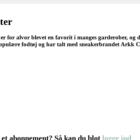
rter
r for alvor blevet en favorit i manges garderober, og
et populære fodtøj og har talt med sneakerbrandet Ark
 et abonnement? Så kan du blot
logge ind