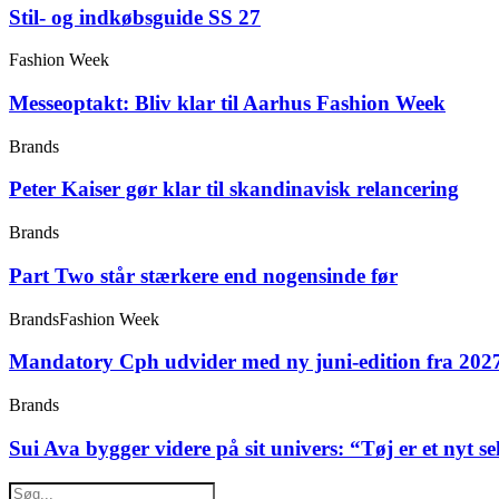
Stil- og indkøbsguide SS 27
Fashion Week
Messeoptakt: Bliv klar til Aarhus Fashion Week
Brands
Peter Kaiser gør klar til skandinavisk relancering
Brands
Part Two står stærkere end nogensinde før
Brands
Fashion Week
Mandatory Cph udvider med ny juni-edition fra 202
Brands
Sui Ava bygger videre på sit univers: “Tøj er et nyt s