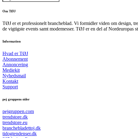
Om TØJ
TØJ er et professionelt brancheblad. Vi formidler viden om design, tr
de vigtigste events samt modemesser. TØJ er en del af Nordeuropas st
Information
Hvad er TØJ
Abonnement
Annoncering
Mediekit
Nyhedsmail
Kontakt
Support
pej gruppens sider
pejgruppen.com
trendstore.dk
trendstore.eu
branchebladettoj.dk
tidogtendenser.dk