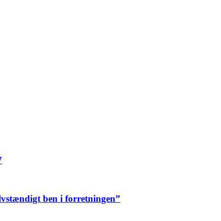
7
elvstændigt ben i forretningen”