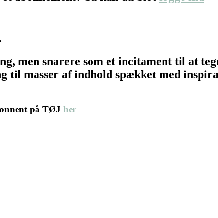
…
ing, men snarere som et incitament til at t
 til masser af indhold spækket med inspirat
abonnent på TØJ
her