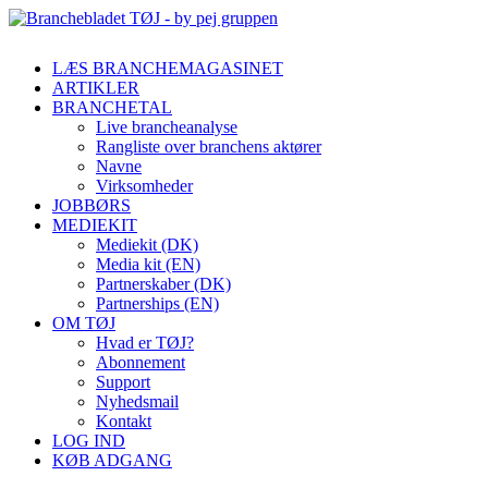
LÆS BRANCHEMAGASINET
ARTIKLER
BRANCHETAL
Live brancheanalyse
Rangliste over branchens aktører
Navne
Virksomheder
JOBBØRS
MEDIEKIT
Mediekit (DK)
Media kit (EN)
Partnerskaber (DK)
Partnerships (EN)
OM TØJ
Hvad er TØJ?
Abonnement
Support
Nyhedsmail
Kontakt
LOG IND
KØB ADGANG