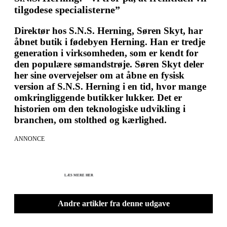
tilgodese specialisterne”
Direktør hos S.N.S. Herning, Søren Skyt, har
åbnet butik i fødebyen Herning. Han er tredje
generation i virksomheden, som er kendt for
den populære sømandstrøje. Søren Skyt deler
her sine overvejelser om at åbne en fysisk
version af S.N.S. Herning i en tid, hvor mange
omkringliggende butikker lukker. Det er
historien om den teknologiske udvikling i
branchen, om stolthed og kærlighed.
ANNONCE
KICK OFF 2027 - Kom godt fra start
Herning og online 07.12.26 + 08.12.26 + 12.01.27
København 10.12.26
LÆS MERE HER
Andre artikler fra denne udgave