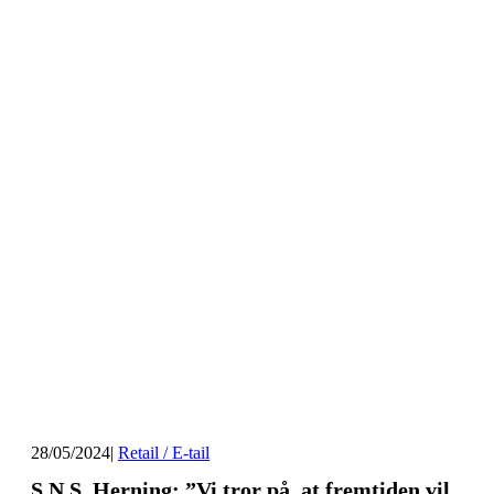
28/05/2024
|
Retail / E-tail
S.N.S. Herning: ”Vi tror på, at fremtiden vil