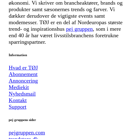
økonomi. Vi skriver om brancheaktører, brands og
produkter samt sæsonernes trends og farver. Vi
dækker derudover de vigtigste events samt
modemesser. TØJ er en del af Nordeuropas største
trend- og inspirationshus
pej gruppen
, som i mere
end 40 år har været livsstilsbranchens foretrukne
sparringspartner.
Information
Hvad er TØJ
Abonnement
Annoncering
Mediekit
Nyhedsmail
Kontakt
Support
pej gruppens sider
pejgruppen.com
trendstore.dk