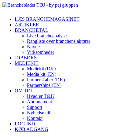
LÆS BRANCHEMAGASINET
ARTIKLER
BRANCHETAL
Live brancheanalyse
Rangliste over branchens aktører
Navne
Virksomheder
JOBBØRS
MEDIEKIT
Mediekit (DK)
Media kit (EN)
Partnerskaber (DK)
Partnerships (EN)
OM TØJ
Hvad er TØJ?
Abonnement
Support
Nyhedsmail
Kontakt
LOG IND
KØB ADGANG