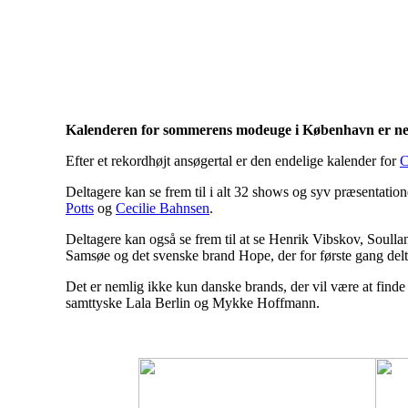
Herning og on
Kalenderen for sommerens modeuge i København er netop
Efter et rekordhøjt ansøgertal er den endelige kalender for
C
Deltagere kan se frem til i alt 32 shows og syv præsentatio
Potts
og
Cecilie Bahnsen
.
Deltagere kan også se frem til at se Henrik Vibskov, Soull
Samsøe og det svenske brand Hope, der for første gang de
Det er nemlig ikke kun danske brands, der vil være at find
samttyske Lala Berlin og Mykke Hoffmann.