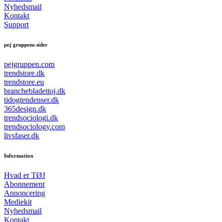
Nyhedsmail
Kontakt
Support
pej gruppens sider
pejgruppen.com
trendstore.dk
trendstore.eu
branchebladettoj.dk
tidogtendenser.dk
365design.dk
trendsociologi.dk
trendsociology.com
livsfaser.dk
Information
Hvad er TØJ
Abonnement
Annoncering
Mediekit
Nyhedsmail
Kontakt