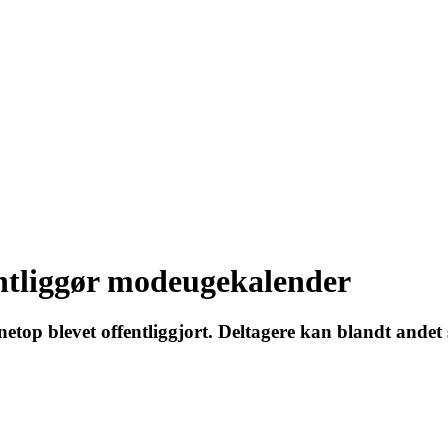
ntliggør modeugekalender
p blevet offentliggjort. Deltagere kan blandt andet s
27 - Kom godt fra start