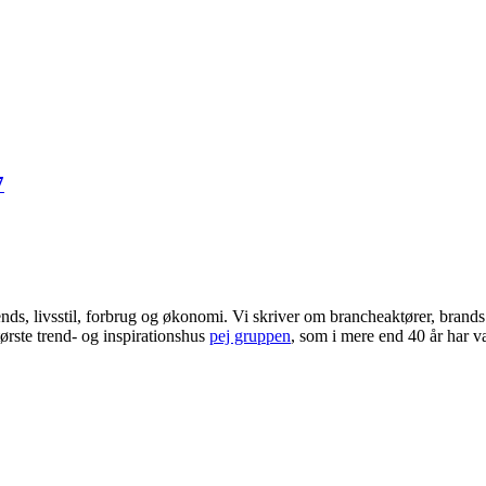
7
ends, livsstil, forbrug og økonomi. Vi skriver om brancheaktører, bran
ørste trend- og inspirationshus
pej gruppen
, som i mere end 40 år har væ