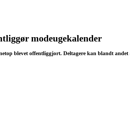
ntliggør modeugekalender
p blevet offentliggjort. Deltagere kan blandt andet s