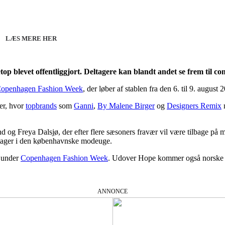
line 07.12.26 + 08.12.26 + 12.01.27
København 10.12.26
LÆS MERE HER
 blevet offentliggjort. Deltagere kan blandt andet se frem til co
openhagen Fashion Week
, der løber af stablen fra den 6. til 9. august
ner, hvor
topbrands
som
Ganni
,
By Malene Birger
og
Designers Remix
and og Freya Dalsjø, der efter flere sæsoners fravær vil være tilbage 
ltager i den københavnske modeuge.
e under
Copenhagen Fashion Week
. Udover Hope kommer også norske Ho
ANNONCE