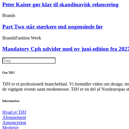
Peter Kaiser gør klar til skandinavisk relancering
Brands
Part Two står stærkere end nogensinde før
Brands
Fashion Week
Mandatory Cph udvider med ny juni-edition fra 202
Om TØJ
TØJ er et professionelt brancheblad. Vi formidler viden om design, tr
de vigtigste events samt modemesser. TØJ er en del af Nordeuropas st
Information
Hvad er TØJ
Abonnement
Annoncering
Mediekit