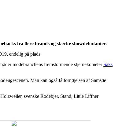
mebacks fra flere brands og stærke showdebutanter.
 2019, endelig på plads.
møder modebranchens fremstormende stjernekometer
Saks
på modeugescenen. Man kan også få fornøjelsen af Samsøe
lzweiler, svenske Rodebjer, Stand, Little Liffner