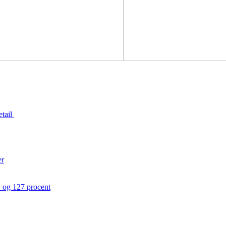
etail
er
 og 127 procent