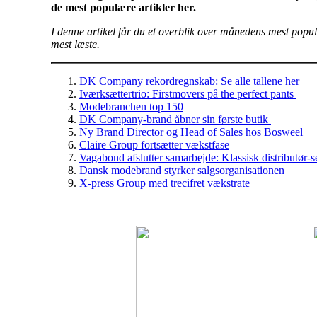
de mest populære artikler her.
I denne artikel får du et overblik over månedens mest populær
mest læste.
DK Company rekordregnskab: Se alle tallene her
Iværksættertrio: Firstmovers på the perfect pants
Modebranchen top 150
DK Company-brand åbner sin første butik
Ny Brand Director og Head of Sales hos Bosweel
Claire Group fortsætter vækstfase
Vagabond afslutter samarbejde: Klassisk distributør-s
Dansk modebrand styrker salgsorganisationen
X-press Group med trecifret vækstrate