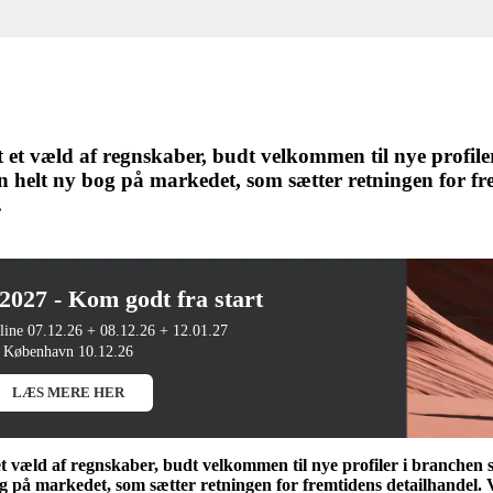
et et væld af regnskaber, budt velkommen til nye profi
en helt ny bog på markedet, som sætter retningen for fr
.
27 - Kom godt fra start
line 07.12.26 + 08.12.26 + 12.01.27
København 10.12.26
LÆS MERE HER
 et væld af regnskaber, budt velkommen til nye profiler i branche
og på markedet, som sætter retningen for fremtidens detailhandel. 