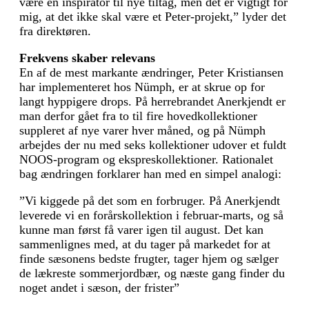
være en inspirator til nye tiltag, men det er vigtigt for
mig, at det ikke skal være et Peter-projekt,” lyder det
fra direktøren.
Frekvens skaber relevans
En af de mest markante ændringer, Peter Kristiansen
har implementeret hos Nümph, er at skrue op for
langt hyppigere drops. På herrebrandet Anerkjendt er
man derfor gået fra to til fire hovedkollektioner
suppleret af nye varer hver måned, og på Nümph
arbejdes der nu med seks kollektioner udover et fuldt
NOOS-program og ekspreskollektioner. Rationalet
bag ændringen forklarer han med en simpel analogi:
”Vi kiggede på det som en forbruger. På Anerkjendt
leverede vi en forårskollektion i februar-marts, og så
kunne man først få varer igen til august. Det kan
sammenlignes med, at du tager på markedet for at
finde sæsonens bedste frugter, tager hjem og sælger
de lækreste sommerjordbær, og næste gang finder du
noget andet i sæson, der frister”