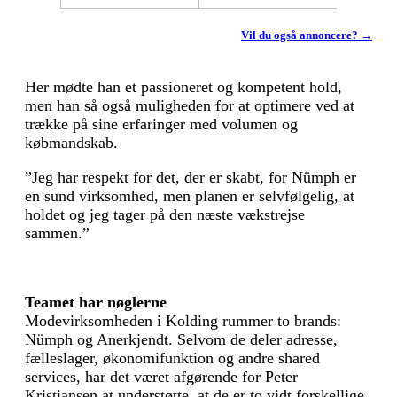
Vil du også annoncere? →
Her mødte han et passioneret og kompetent hold,
men han så også muligheden for at optimere ved at
trække på sine erfaringer med volumen og
købmandskab.
”Jeg har respekt for det, der er skabt, for Nümph er
en sund virksomhed, men planen er selvfølgelig, at
holdet og jeg tager på den næste vækstrejse
sammen.”
Teamet har nøglerne
Modevirksomheden i Kolding rummer to brands:
Nümph og Anerkjendt. Selvom de deler adresse,
fælleslager, økonomifunktion og andre shared
services, har det været afgørende for Peter
Kristiansen at understøtte, at de er to vidt forskellige