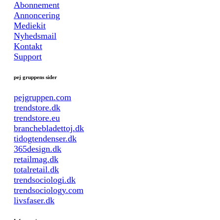
Abonnement
Annoncering
Mediekit
Nyhedsmail
Kontakt
Support
pej gruppens sider
pejgruppen.com
trendstore.dk
trendstore.eu
branchebladettoj.dk
tidogtendenser.dk
365design.dk
retailmag.dk
totalretail.dk
trendsociologi.dk
trendsociology.com
livsfaser.dk