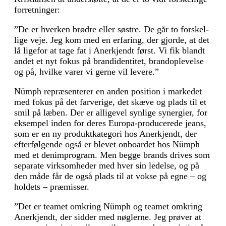
forretninger:
”De er hverken brødre eller søstre. De går to forskel­
lige veje. Jeg kom med en erfaring, der gjorde, at det
lå ligefor at tage fat i Anerkjendt først. Vi fik blandt
andet et nyt fokus på brandidentitet, brandoplevelse
og på, hvilke varer vi gerne vil levere.”
Nümph repræsenterer en anden position i markedet
med fokus på det farverige, det skæve og plads til et
smil på læben. Der er alligevel synlige synergier, for
eksempel inden for deres Europa-producerede jeans,
som er en ny produktkategori hos Anerkjendt, der
efterfølgende også er blevet onboardet hos Nümph
med et denimprogram. Men begge brands drives som
separate virksomheder med hver sin ledelse, og på
den måde får de også plads til at vokse på egne – og
holdets – præmisser.
”Det er teamet omkring Nümph og teamet omkring
Anerkjendt, der sidder med nøglerne. Jeg prøver at