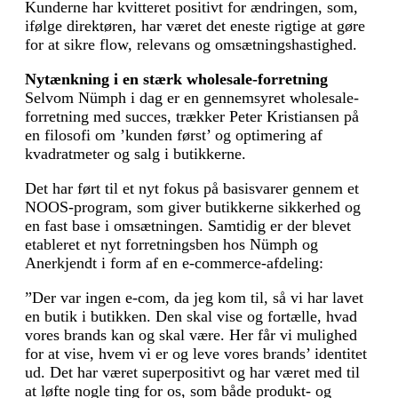
Kunderne har kvitteret positivt for ændringen, som,
ifølge direktøren, har været det eneste rigtige at gøre
for at sikre flow, relevans og omsætningshastighed.
Nytænkning i en stærk wholesale-forretning
Selvom Nümph i dag er en gennemsyret wholesale-
forretning med succes, trækker Peter Kristiansen på
en filosofi om ’kunden først’ og optimering af
kvadratmeter og salg i butikkerne.
Det har ført til et nyt fokus på basisvarer gennem et
NOOS-program, som giver butikkerne sikkerhed og
en fast base i omsætningen. Samtidig er der blevet
etableret et nyt forretningsben hos Nümph og
Anerkjendt i form af en e-commerce-afdeling:
”Der var ingen e-com, da jeg kom til, så vi har lavet
en butik i butikken. Den skal vise og fortælle, hvad
vores brands kan og skal være. Her får vi mulighed
for at vise, hvem vi er og leve vores brands’ identitet
ud. Det har været superpositivt og har været med til
at løfte nogle ting for os, som både produkt- og