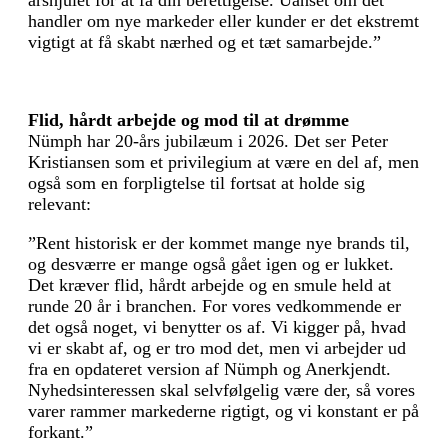
årshjulet for at få din berettigelse. Uanset om det
handler om nye markeder eller kunder er det ekstremt
vigtigt at få skabt nærhed og et tæt samarbejde.”
Flid, hårdt arbejde og mod til at drømme
Nümph har 20-års jubilæum i 2026. Det ser Peter
Kristiansen som et privilegium at være en del af, men
også som en forpligtelse til fortsat at holde sig
relevant:
”Rent historisk er der kommet mange nye brands til,
og desværre er mange også gået igen og er lukket.
Det kræver flid, hårdt arbejde og en smule held at
runde 20 år i branchen. For vores vedkommende er
det også noget, vi benytter os af. Vi kigger på, hvad
vi er skabt af, og er tro mod det, men vi arbejder ud
fra en opdateret version af Nümph og Anerkjendt.
Nyhedsinteressen skal selvfølgelig være der, så vores
varer rammer markederne rigtigt, og vi konstant er på
forkant.”