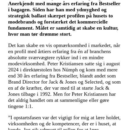
Anerkjendt med mange års erfaring fra Bestseller
i bagagen. Siden har han med ydmyghed og
strategisk ballast skærpet profilen på husets to
modebrands og forstærket det kommercielle
fundament. Målet er samtidig at skabe en kultur,
hvor man tør drømme stort.
Det kan skabe en vis opmærksomhed i markedet, når
en profil med årtiers erfaring fra én af branchens
abso­lutte sværvægtere rykker ind i en mindre
modevirksomhed. Peter Kristiansen satte sig i august
2024 i direktørstolen hos Nümph og kom med mere
end 30 års erfaring fra Bestseller, blandt andet som
Brand Director for Jack & Jones og Selected, og som
en af de kræfter, der var med til at starte Jack &
Jones tilbage i 1992. Men for Peter Kristiansen har
det aldrig handlet om at sammenligne eller gøre
tingene 1:1.
”I opstartsfasen var det vigtigt for mig at lære holdet,
virksomheden og de kompetencer, der er i huset, at
kende. Jeg gik ydmygt til rollen for at lære