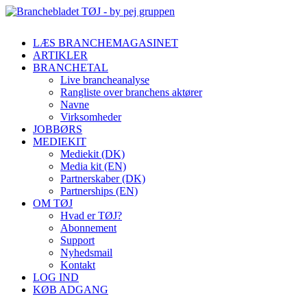
LÆS BRANCHEMAGASINET
ARTIKLER
BRANCHETAL
Live brancheanalyse
Rangliste over branchens aktører
Navne
Virksomheder
JOBBØRS
MEDIEKIT
Mediekit (DK)
Media kit (EN)
Partnerskaber (DK)
Partnerships (EN)
OM TØJ
Hvad er TØJ?
Abonnement
Support
Nyhedsmail
Kontakt
LOG IND
KØB ADGANG