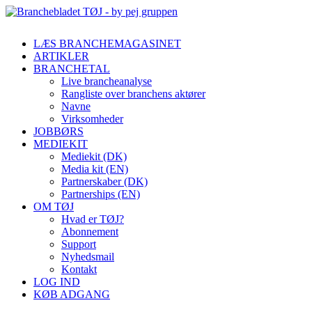
LÆS BRANCHEMAGASINET
ARTIKLER
BRANCHETAL
Live brancheanalyse
Rangliste over branchens aktører
Navne
Virksomheder
JOBBØRS
MEDIEKIT
Mediekit (DK)
Media kit (EN)
Partnerskaber (DK)
Partnerships (EN)
OM TØJ
Hvad er TØJ?
Abonnement
Support
Nyhedsmail
Kontakt
LOG IND
KØB ADGANG