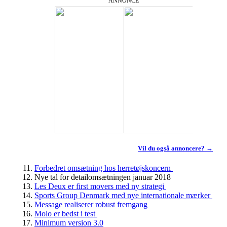
ANNONCE
Vil du også annoncere? →
Forbedret omsætning hos herretøjskoncern
Nye tal for detailomsætningen januar 2018
Les Deux er first movers med ny strategi
Sports Group Denmark med nye internationale mærker
Message realiserer robust fremgang
Molo er bedst i test
Minimum version 3.0