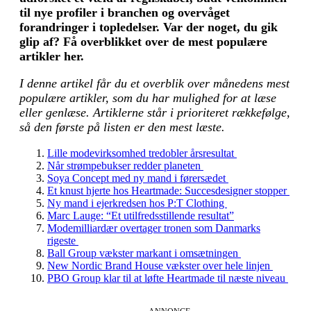
til nye profiler i branchen og overvåget
forandringer i topledelser.
Var der noget, du gik
glip af? Få overblikket over de mest populære
artikler her.
I denne artikel får du et overblik over månedens mest
populære artikler, som du har mulighed for at læse
eller genlæse. Artiklerne står i prioriteret rækkefølge,
så den første på listen er den mest læste.
Lille modevirksomhed tredobler årsresultat
Når strømpebukser redder planeten
Soya Concept med ny mand i førersædet
Et knust hjerte hos Heartmade: Succesdesigner stopper
Ny mand i ejerkredsen hos P:T Clothing
Marc Lauge: “Et utilfredsstillende resultat”
Modemilliardær overtager tronen som Danmarks
rigeste
Ball Group vækster markant i omsætningen
New Nordic Brand House vækster over hele linjen
PBO Group klar til at løfte Heartmade til næste niveau