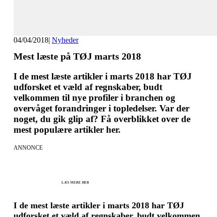
04/04/2018
|
Nyheder
Mest læste på TØJ marts 2018
I de mest læste artikler i marts 2018 har TØJ
udforsket et væld af regnskaber, budt
velkommen til nye profiler i branchen og
overvåget forandringer i topledelser. Var der
noget, du gik glip af? Få overblikket over de
mest populære artikler her.
ANNONCE
KICK OFF 2027 - Kom godt fra start
Herning og online 07.12.26 + 08.12.26 + 12.01.27
København 10.12.26
LÆS MERE HER
I de mest læste artikler i marts 2018 har TØJ
udforsket et væld af regnskaber, budt velkommen