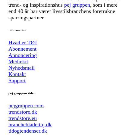
trend- og inspirationshus
pej gruppen
, som i mere
end 40 år har været livsstilsbranchens foretrukne
sparringspartner.
Information
Hvad er TØJ
Abonnement
Annoncering
Mediekit
Nyhedsmail
Kontakt
Support
pej gruppens sider
pejgruppen.com
trendstore.dk
trendstore.eu
branchebladettoj.dk
tidogtendenser.dk