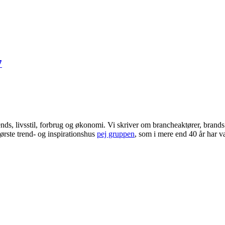
7
ends, livsstil, forbrug og økonomi. Vi skriver om brancheaktører, bran
ørste trend- og inspirationshus
pej gruppen
, som i mere end 40 år har væ