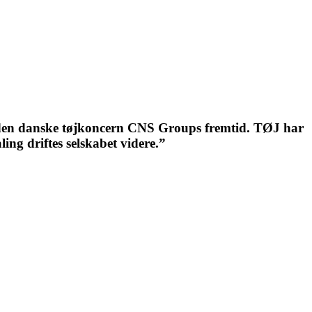
og den danske tøjkoncern CNS Groups fremtid. TØJ har
ing driftes selskabet videre.”