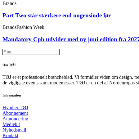
Brands
Part Two står stærkere end nogensinde før
Brands
Fashion Week
Mandatory Cph udvider med ny juni-edition fra 202
Om TØJ
TØJ er et professionelt brancheblad. Vi formidler viden om design, tr
de vigtigste events samt modemesser. TØJ er en del af Nordeuropas st
Information
Hvad er TØJ
Abonnement
Annoncering
Mediekit
Nyhedsmail
Kontakt