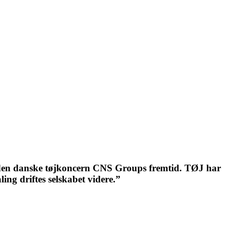
og den danske tøjkoncern CNS Groups fremtid. TØJ har
ing driftes selskabet videre.”