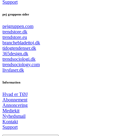
Support
pej gruppens sider
pejgruppen.com
trendstore.dk
trendstore.eu
branchebladettoj.dk
tidogtendenser.dk
365design.dk
trendsociologi.dk
trendsociology.com
livsfaser.dk
Information
Hvad er TØJ
Abonnement
Annoncering
Mediekit
Nyhedsmail
Kontakt
Support