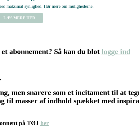
 med maksimal synlighed. Hør mere om mulighederne.
LÆS MERE HER
 et abonnement? Så kan du blot
logge ind
…
ing, men snarere som et incitament til at t
 til masser af indhold spækket med inspirat
abonnent på TØJ
her