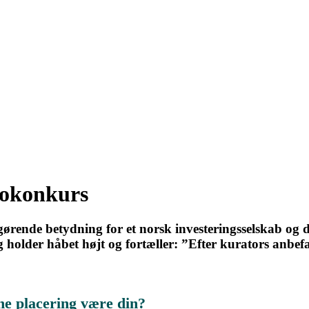
nokonkurs
afgørende betydning for et norsk investeringsselskab 
holder håbet højt og fortæller: ”Efter kurators anbefal
ne placering være din?