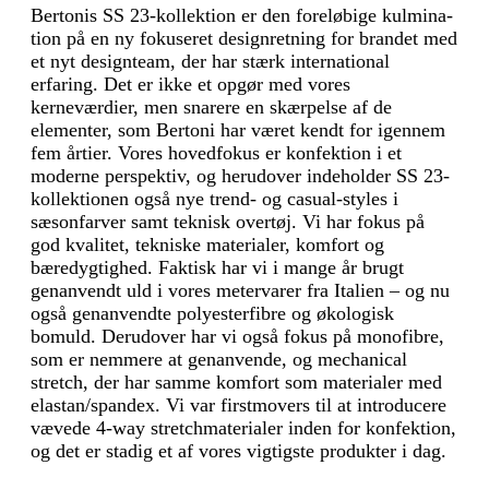
Bertonis SS 23-kollektion er den foreløbige kulmina­
tion på en ny fokuseret designretning for brandet med
et nyt designteam, der har stærk international
erfaring. Det er ikke et opgør med vores
kerneværdier, men snarere en skærpelse af de
elementer, som Bertoni har været kendt for igennem
fem årtier. Vores hovedfokus er konfektion i et
moderne perspektiv, og herudover indeholder SS 23-
kollektionen også nye trend- og casual-styles i
sæsonfarver samt teknisk overtøj. Vi har fokus på
god kvalitet, tekniske materialer, komfort og
bæredygtighed. Faktisk har vi i mange år brugt
genanvendt uld i vores metervarer fra Italien – og nu
også genanvendte polyesterfibre og økologisk
bomuld. Derudover har vi også fokus på monofibre,
som er nemmere at genanvende, og mechanical
stretch, der har samme komfort som materialer med
elastan/spandex. Vi var firstmovers til at introducere
vævede 4-way stretchmaterialer inden for konfektion,
og det er stadig et af vores vigtigste produkter i dag.