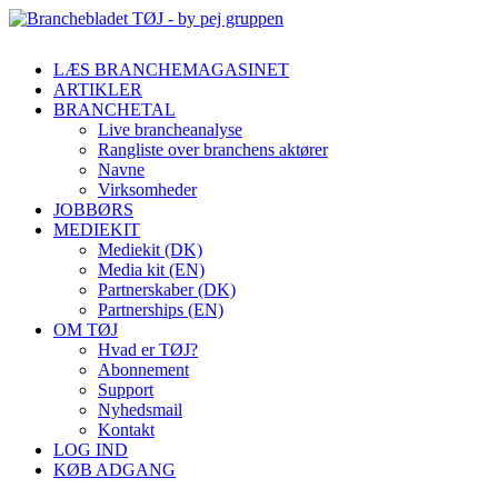
LÆS BRANCHEMAGASINET
ARTIKLER
BRANCHETAL
Live brancheanalyse
Rangliste over branchens aktører
Navne
Virksomheder
JOBBØRS
MEDIEKIT
Mediekit (DK)
Media kit (EN)
Partnerskaber (DK)
Partnerships (EN)
OM TØJ
Hvad er TØJ?
Abonnement
Support
Nyhedsmail
Kontakt
LOG IND
KØB ADGANG