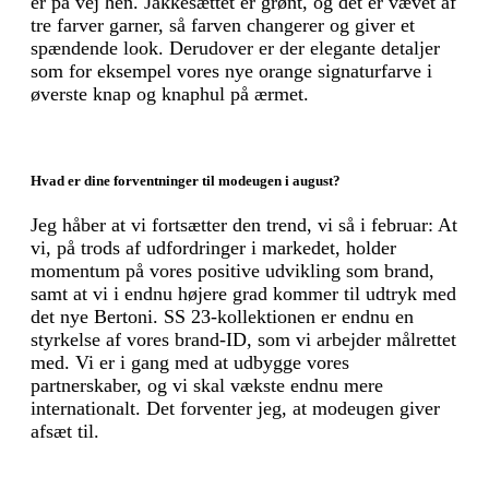
er på vej hen. Jakkesættet er grønt, og det er vævet af
tre farver garner, så farven changerer og giver et
spændende look. Derudover er der elegante detaljer
som for eksempel vores nye orange signaturfarve i
øverste knap og knaphul på ærmet.
Hvad er dine forventninger til modeugen i august?
Jeg håber at vi fortsætter den trend, vi så i februar: At
vi, på trods af udfordringer i markedet, holder
momentum på vores positive udvikling som brand,
samt at vi i endnu højere grad kommer til udtryk med
det nye Bertoni. SS 23-kollektionen er endnu en
styrkelse af vores brand-ID, som vi arbejder målrettet
med. Vi er i gang med at udbygge vores
partnerskaber, og vi skal vækste endnu mere
internationalt. Det forventer jeg, at modeugen giver
afsæt til.