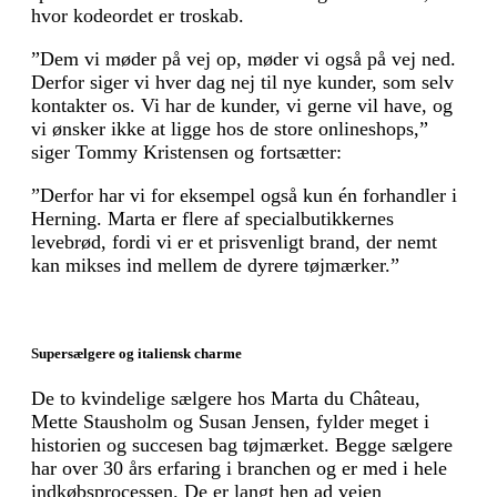
hvor kode­ordet er troskab.
”Dem vi møder på vej op, møder vi også på vej ned.
Derfor siger vi hver dag nej til nye kunder, som selv
kontakter os. Vi har de kunder, vi gerne vil have, og
vi ønsker ikke at ligge hos de store onlineshops,”
siger Tommy Kristensen og fortsætter:
”Derfor har vi for eksempel også kun én forhandler i
Herning. Marta er flere af specialbutikkernes
levebrød, fordi vi er et prisvenligt brand, der nemt
kan mikses ind mellem de dyrere tøjmærker.”
Supersælgere og italiensk charme
De to kvindelige sælgere hos Marta du Château,
Mette Stausholm og Susan Jensen, fylder meget i
historien og succesen bag tøjmærket. Begge sælgere
har over 30 års erfaring i branchen og er med i hele
indkøbsprocessen. De er langt hen ad vejen