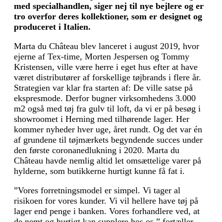
med specialhandlen, siger nej til nye bejlere og er
tro overfor deres kollektioner, som er designet og
produceret i Italien.
Marta du Château blev lanceret i august 2019, hvor
ejerne af Tex-time, Morten Jespersen og Tommy
Kristensen, ville være herre i eget hus efter at have
været distributører af forskellige tøjbrands i flere år.
Strategien var klar fra starten af: De ville satse på
ekspresmode. Derfor bugner virksomhedens 3.000
m2 også med tøj fra gulv til loft, da vi er på besøg i
showroomet i Herning med tilhørende lager. Her
kommer nyheder hver uge, året rundt. Og det var én
af grundene til tøjmærkets begyndende succes under
den første corona­nedlukning i 2020. Marta du
Château havde nemlig altid let omsættelige varer på
hylderne, som butikkerne hurtigt kunne få fat i.
”Vores forretningsmodel er simpel. Vi tager al
risikoen for vores kunder. Vi vil hellere have tøj på
lager end penge i banken. Vores forhandlere ved, at
de nemt og hurtigt kan supplere hos os,” fortæller