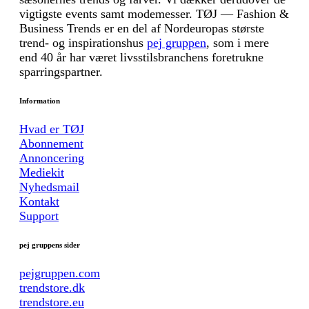
vigtigste events samt modemesser. TØJ — Fashion &
Business Trends er en del af Nordeuropas største
trend- og inspirationshus
pej gruppen
, som i mere
end 40 år har været livsstilsbranchens foretrukne
sparringspartner.
Information
Hvad er TØJ
Abonnement
Annoncering
Mediekit
Nyhedsmail
Kontakt
Support
pej gruppens sider
pejgruppen.com
trendstore.dk
trendstore.eu