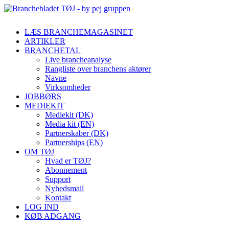
LÆS BRANCHEMAGASINET
ARTIKLER
BRANCHETAL
Live brancheanalyse
Rangliste over branchens aktører
Navne
Virksomheder
JOBBØRS
MEDIEKIT
Mediekit (DK)
Media kit (EN)
Partnerskaber (DK)
Partnerships (EN)
OM TØJ
Hvad er TØJ?
Abonnement
Support
Nyhedsmail
Kontakt
LOG IND
KØB ADGANG