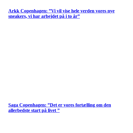
Arkk Copenhagen: ”Vi vil vise hele verden vores nye
sneakers, vi har arbejdet på i to år”
Saga Copenhagen: ”Det er vores fortælling om den
allerbedste start på livet ”