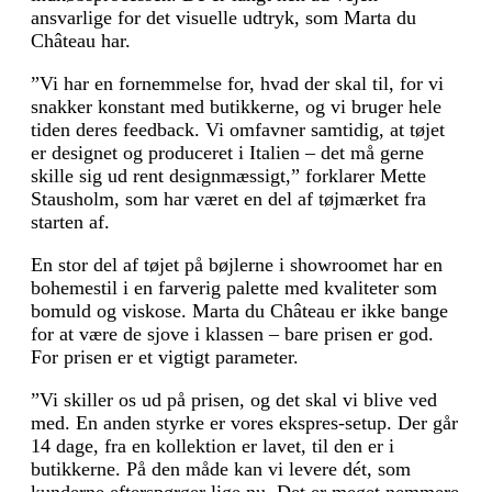
ansvarlige for det visuelle udtryk, som Marta du
Château har.
”Vi har en fornemmelse for, hvad der skal til, for vi
snakker konstant med butikkerne, og vi bruger hele
tiden deres feedback. Vi omfavner samtidig, at tøjet
er designet og produceret i Italien – det må gerne
skille sig ud rent designmæssigt,” forklarer Mette
Stausholm, som har været en del af tøjmærket fra
starten af.
En stor del af tøjet på bøjlerne i showroomet har en
bohemestil i en farverig palette med kvaliteter som
bomuld og viskose. Marta du Château er ikke bange
for at være de sjove i klassen – bare prisen er god.
For prisen er et vigtigt parameter.
”Vi skiller os ud på prisen, og det skal vi blive ved
med. En anden styrke er vores ekspres-setup. Der går
14 dage, fra en kollektion er lavet, til den er i
butikkerne. På den måde kan vi levere dét, som
kunderne efterspørger lige nu. Det er meget nemmere