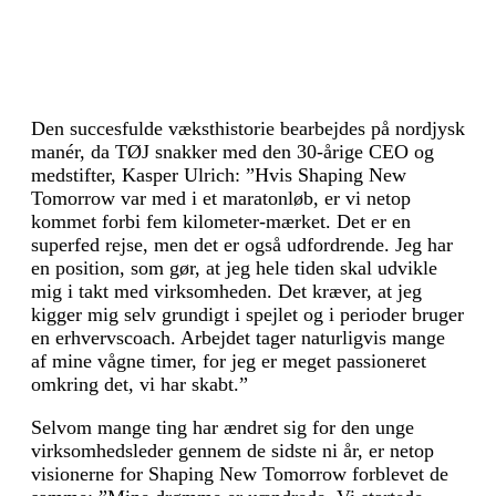
Den succesfulde væksthistorie bearbejdes på nord­jysk
manér, da TØJ snakker med den 30-årige CEO og
medstifter, Kasper Ulrich: ”Hvis Shaping New
Tomorrow var med i et mara­tonløb, er vi netop
kommet forbi fem kilometer-mærket. Det er en
superfed rejse, men det er også udfordrende. Jeg har
en position, som gør, at jeg hele tiden skal udvikle
mig i takt med virksomheden. Det kræver, at jeg
kigger mig selv grundigt i spejlet og i perioder bruger
en erhvervscoach. Arbejdet tager naturligvis mange
af mine vågne timer, for jeg er meget passioneret
omkring det, vi har skabt.”
Selvom mange ting har ændret sig for den unge
virksomhedsleder gennem de sidste ni år, er netop
visionerne for Shaping New Tomorrow forblevet de