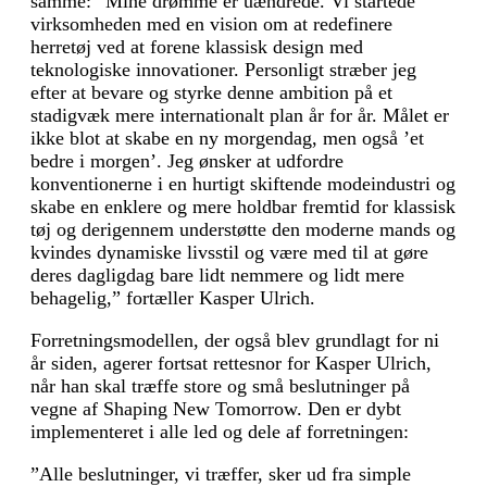
samme: ”Mine drømme er uændrede. Vi startede
virksomheden med en vision om at redefinere
herretøj ved at forene klassisk design med
teknologiske innovationer. Personligt stræber jeg
efter at bevare og styrke denne ambition på et
stadigvæk mere internationalt plan år for år. Målet er
ikke blot at skabe en ny morgendag, men også ’et
bedre i morgen’. Jeg ønsker at udfordre
konventionerne i en hurtigt skiftende modeindustri og
skabe en enklere og mere holdbar fremtid for klassisk
tøj og derigennem understøtte den moderne mands og
kvindes dynamiske livsstil og være med til at gøre
deres dagligdag bare lidt nemmere og lidt mere
behagelig,” fortæller Kasper Ulrich.
Forretningsmodellen, der også blev grundlagt for ni
år siden, agerer fortsat rettesnor for Kasper Ulrich,
når han skal træffe store og små beslutninger på
vegne af Shaping New Tomorrow. Den er dybt
implementeret i alle led og dele af forretningen:
”Alle beslutninger, vi træffer, sker ud fra simple