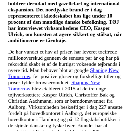
buldrer derudad med gazellefart og international
ekspansion. Det nordjyske brand er i dag
repræsenteret i klædeskabet hos lige under 10
procent af den mandlige danske befolkning. TØJ
har interviewet virksomhedens CEO, Kasper
Ulrich, om kunsten at agere sikkert og stålsat, når
ambitionerne er tårnhøje.
De har vundet et hav af priser, har leveret tocifrede
millionoverskud gennem de seneste par år og har på
rekordtid skabt ét af de hurtigst voksende tøjbrands i
nyere tid. Man behøver blot at google
Shaping New
Tomorrow
, før positive gloser og forskellige titler og
priser fylder browservinduet.
Shaping New
Tomorrow
blev etableret i 2015 af de tre unge
tøjiværksættere Kasper Ulrich, Christoffer Bak og
Christian Aachmann, som er barndomsvenner fra
Aalborg. Virksomheden beskæf­tiger i dag 227 ansatte
fordelt på hovedkontoret i Aalborg, det europæiske
hovedkontor i Hamborg og på 12 flagskibsbutikker i
de største danske og tyske byer. Brandet har al