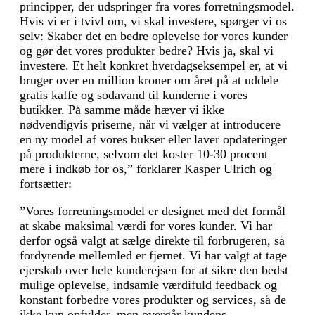
principper, der udspringer fra vores forretningsmodel.
Hvis vi er i tvivl om, vi skal investere, spørger vi os
selv: Skaber det en bedre oplevelse for vores kunder
og gør det vores produkter bedre? Hvis ja, skal vi
investere. Et helt konkret hverdagseksempel er, at vi
bruger over en million kroner om året på at uddele
gratis kaffe og soda­vand til kunderne i vores
butikker. På samme måde hæver vi ikke
nødvendigvis priserne, når vi vælger at introducere
en ny model af vores bukser eller laver opdateringer
på produkterne, selvom det koster 10-30 procent
mere i indkøb for os,” forklarer Kasper Ulrich og
fortsætter:
”Vores forretningsmodel er designet med det formål
at skabe maksimal værdi for vores kunder. Vi har
derfor også valgt at sælge direkte til forbrugeren, så
fordyrende mellemled er fjernet. Vi har valgt at tage
ejerskab over hele kunderejsen for at sikre den bedst
mulige oplevelse, indsamle værdi­fuld feedback og
konstant forbedre vores produkter og services, så de
ikke kun opfylder, men overgår kundens