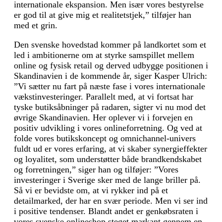
internationale ekspansion. Men især vores bestyrelse
er god til at give mig et realitetstjek,” tilføjer han
med et grin.
Den svenske hovedstad kommer på landkortet som et
led i ambitionerne om at styrke samspillet mellem
online og fysisk retail og derved udbygge positionen i
Skandinavien i de kommende år, siger Kasper Ulrich:
”Vi sætter nu fart på næste fase i vores internationale
vækstinvesteringer. Parallelt med, at vi fortsat har
tyske butiksåbninger på radaren, sigter vi nu mod det
øvrige Skandinavien. Her oplever vi i forvejen en
positiv udvikling i vores onlineforretning. Og ved at
folde vores butikskoncept og omnichannel-univers
fuldt ud er vores erfaring, at vi skaber synergieffekter
og loyalitet, som understøtter både brandkendskabet
og forretningen,” siger han og tilføjer: ”Vores
investeringer i Sverige sker med de lange briller på.
Så vi er bevidste om, at vi rykker ind på et
detailmarked, der har en svær periode. Men vi ser ind
i positive tendenser. Blandt andet er genkøbsraten i
vores svenske onlineshop steget markant gennem en