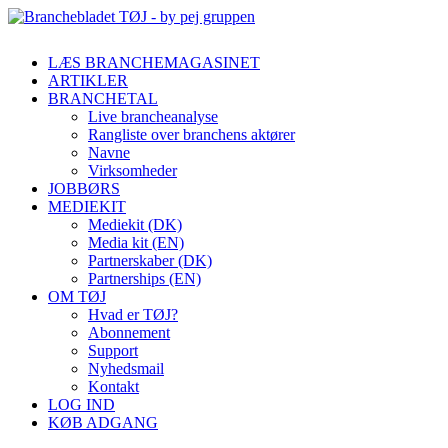
LÆS BRANCHEMAGASINET
ARTIKLER
BRANCHETAL
Live brancheanalyse
Rangliste over branchens aktører
Navne
Virksomheder
JOBBØRS
MEDIEKIT
Mediekit (DK)
Media kit (EN)
Partnerskaber (DK)
Partnerships (EN)
OM TØJ
Hvad er TØJ?
Abonnement
Support
Nyhedsmail
Kontakt
LOG IND
KØB ADGANG