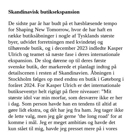
Skandinavisk butiksekspansion
De sidste par år har budt på et hæsblæsende tempo
for Shaping New Tomorrow, hvor de har haft en
række butiksåbninger i nogle af Tysklands største
byer, udvidet forretningen med kvindetøj og
tilhørende butik, og i december 2023 indledte Kasper
Ulrich og teamet så næste fase i deres internationale
ekspansion. De slog dørene op til deres første
svenske butik, der markerede et planlagt indtog på
detailscenen i resten af Skandinavien. Åbningen i
Stockholm følges op med endnu en butik i Gøteborg i
foråret 2024. For Kasper Ulrich er det internationale
butikseventyr helt rigtigt på flere niveauer: ”Mit
største idol var min morfar, som desværre ikke er her
i dag. Som person havde han en tendens til altid at
gøre lidt ekstra, og dét har jeg fra ham. Jeg tager ikke
de lette valg, men jeg går gerne ’the long road’ for at
komme i mål. Jeg er meget ambitiøs og havde det
kun stået til mig, havde jeg presset mere på i vores