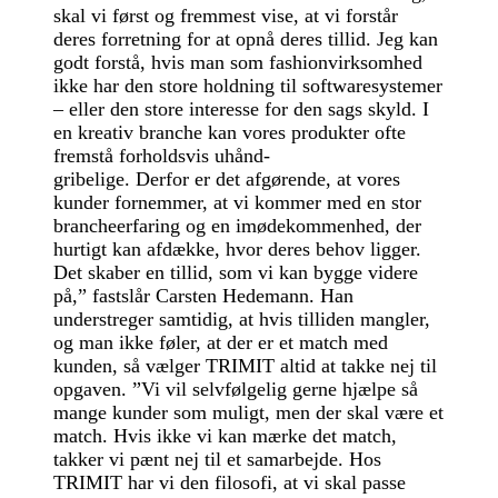
skal vi først og fremmest vise, at vi forstår
deres forretning for at opnå deres tillid. Jeg kan
godt forstå, hvis man som fashionvirksomhed
ikke har den store holdning til softwaresystemer
– eller den store interesse for den sags skyld. I
en kreativ branche kan vores produkter ofte
fremstå forholdsvis uhånd-
gribelige. Derfor er det afgørende, at vores
kunder fornemmer, at vi kommer med en stor
brancheerfaring og en imødekommenhed, der
hurtigt kan afdække, hvor deres behov ligger.
Det skaber en tillid, som vi kan bygge videre
på,” fastslår Carsten Hedemann. Han
understreger samtidig, at hvis tilliden mangler,
og man ikke føler, at der er et match med
kunden, så vælger TRIMIT altid at takke nej til
opgaven. ”Vi vil selvfølgelig gerne hjælpe så
mange kunder som muligt, men der skal være et
match. Hvis ikke vi kan mærke det match,
takker vi pænt nej til et samarbejde. Hos
TRIMIT har vi den filosofi, at vi skal passe