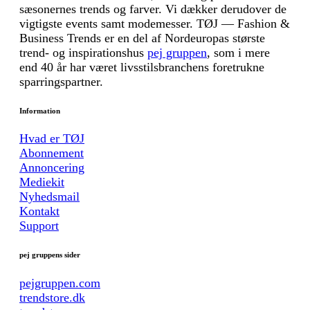
sæsonernes trends og farver. Vi dækker derudover de
vigtigste events samt modemesser. TØJ — Fashion &
Business Trends er en del af Nordeuropas største
trend- og inspirationshus
pej gruppen
, som i mere
end 40 år har været livsstilsbranchens foretrukne
sparringspartner.
Information
Hvad er TØJ
Abonnement
Annoncering
Mediekit
Nyhedsmail
Kontakt
Support
pej gruppens sider
pejgruppen.com
trendstore.dk