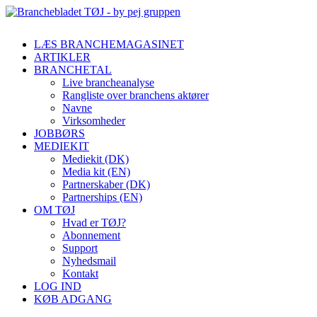
LÆS BRANCHEMAGASINET
ARTIKLER
BRANCHETAL
Live brancheanalyse
Rangliste over branchens aktører
Navne
Virksomheder
JOBBØRS
MEDIEKIT
Mediekit (DK)
Media kit (EN)
Partnerskaber (DK)
Partnerships (EN)
OM TØJ
Hvad er TØJ?
Abonnement
Support
Nyhedsmail
Kontakt
LOG IND
KØB ADGANG