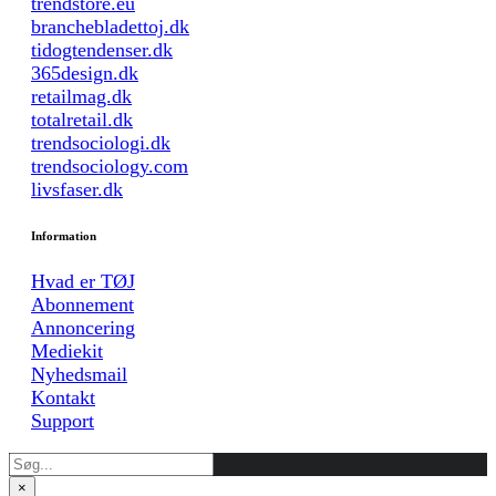
trendstore.eu
branchebladettoj.dk
tidogtendenser.dk
365design.dk
retailmag.dk
totalretail.dk
trendsociologi.dk
trendsociology.com
livsfaser.dk
Information
Hvad er TØJ
Abonnement
Annoncering
Mediekit
Nyhedsmail
Kontakt
Support
×