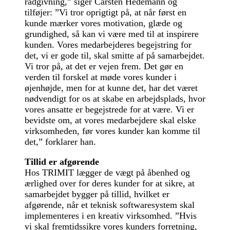
rådgivning,” siger Carsten Hedemann og
tilføjer: ”Vi tror oprigtigt på, at når først en
kunde mærker vores motivation, glæde og
grundighed, så kan vi være med til at inspirere
kunden. Vores medarbejderes begejstring for
det, vi er gode til, skal smitte af på samarbejdet.
Vi tror på, at det er vejen frem. Det gør en
verden til forskel at møde vores kunder i
øjenhøjde, men for at kunne det, har det været
nødvendigt for os at skabe en arbejdsplads, hvor
vores ansatte er begejstrede for at være. Vi er
bevidste om, at vores medarbejdere skal elske
virksomheden, før vores kunder kan komme til
det,” forklarer han.
Tillid er afgørende
Hos TRIMIT lægger de vægt på åbenhed og
ærlighed over for deres kunder for at sikre, at
samarbejdet bygger på tillid, hvilket er
afgørende, når et teknisk softwaresystem skal
implementeres i en kreativ virksomhed. ”Hvis
vi skal fremtidssikre vores kunders forretning,