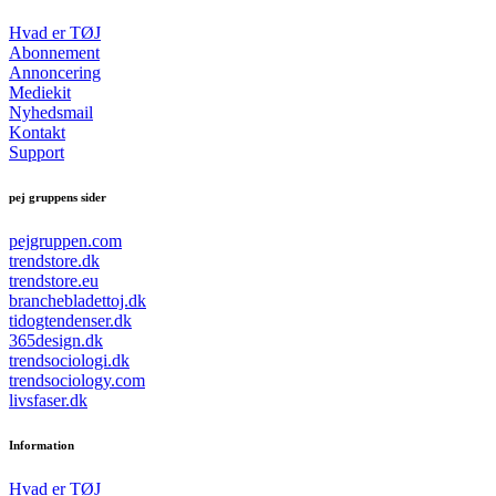
Hvad er TØJ
Abonnement
Annoncering
Mediekit
Nyhedsmail
Kontakt
Support
pej gruppens sider
pejgruppen.com
trendstore.dk
trendstore.eu
branchebladettoj.dk
tidogtendenser.dk
365design.dk
trendsociologi.dk
trendsociology.com
livsfaser.dk
Information
Hvad er TØJ