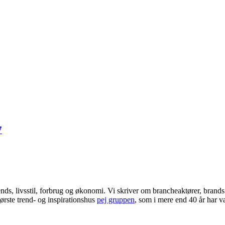
7
ends, livsstil, forbrug og økonomi. Vi skriver om brancheaktører, bran
ørste trend- og inspirationshus
pej gruppen
, som i mere end 40 år har væ