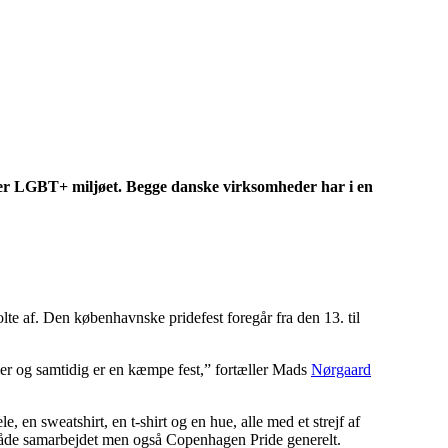
tter LGBT+ miljøet. Begge danske virksomheder har i en
lte af. Den københavnske pridefest foregår fra den 13. til
ier og samtidig er en kæmpe fest,” fortæller Mads
Nørgaard
, en sweatshirt, en t-shirt og en hue, alle med et strejf af
 både samarbejdet men også Copenhagen Pride generelt.