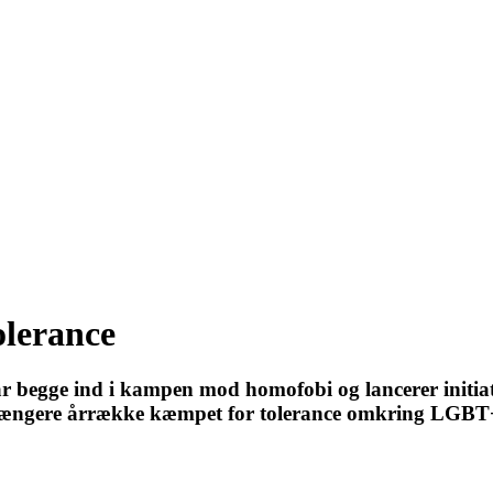
olerance
begge ind i kampen mod homofobi og lancerer initiati
ngere årrække kæmpet for tolerance omkring LGBT+ mil