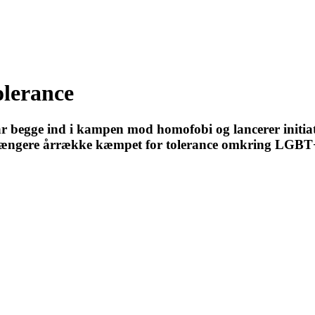
olerance
begge ind i kampen mod homofobi og lancerer initiati
ngere årrække kæmpet for tolerance omkring LGBT+ mil