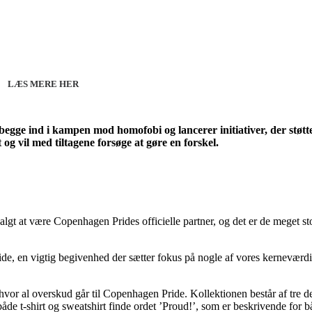
27 - Kom godt fra start
line 07.12.26 + 08.12.26 + 12.01.27
København 10.12.26
LÆS MERE HER
 begge ind i kampen mod homofobi og lancerer initiativer, der stø
 vil med tiltagene forsøge at gøre en forskel.
gt at være Copenhagen Prides officielle partner, og det er de meget sto
ride, en vigtig begivenhed der sætter fokus på nogle af vores kerneværd
hvor al overskud går til Copenhagen Pride. Kollektionen består af tre dele
de t-shirt og sweatshirt finde ordet ’Proud!’, som er beskrivende for