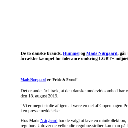
KICK OFF 20
Herning og on
De to danske brands,
Hummel
og
Mads Nørgaard
, går
årrække kæmpet for tolerance omkring LGBT+ miljøet og
Mads Nørgaard
er ’Pride & Proud’
Det er andet år i træk, at den danske modevirksomhed har val
den 18. august 2019.
“Vi er meget stolte af igen at være en del af Copenhagen P
i en pressemeddelelse.
Hos Mads
Nørgaard
har de valgt at lave en minikollektion, 
regnbue. Udover de velkendte regnbue-striber kan man på bå